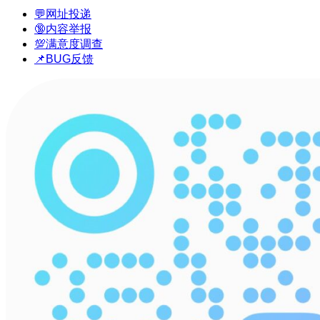
💬网址投递
🔞内容举报
💯满意度调查
📌BUG反馈