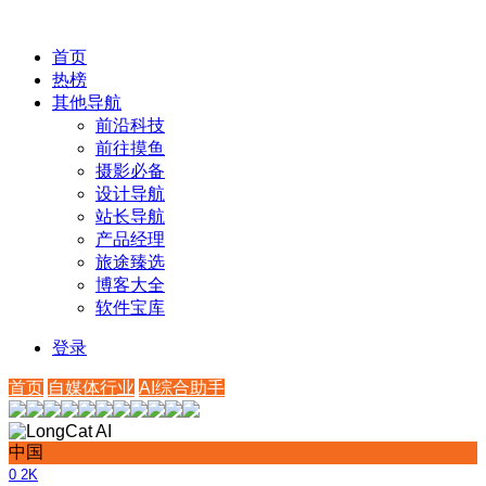
首页
热榜
其他导航
前沿科技
前往摸鱼
摄影必备
设计导航
站长导航
产品经理
旅途臻选
博客大全
软件宝库
登录
首页
自媒体行业
AI综合助手
中国
0
2K