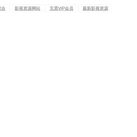
聚合
影视资源网站
无需VIP会员
最新影视资源