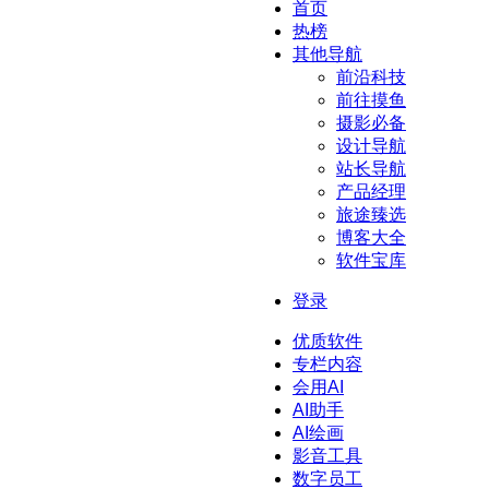
首页
热榜
其他导航
前沿科技
前往摸鱼
摄影必备
设计导航
站长导航
产品经理
旅途臻选
博客大全
软件宝库
登录
优质软件
专栏内容
会用AI
AI助手
AI绘画
影音工具
数字员工