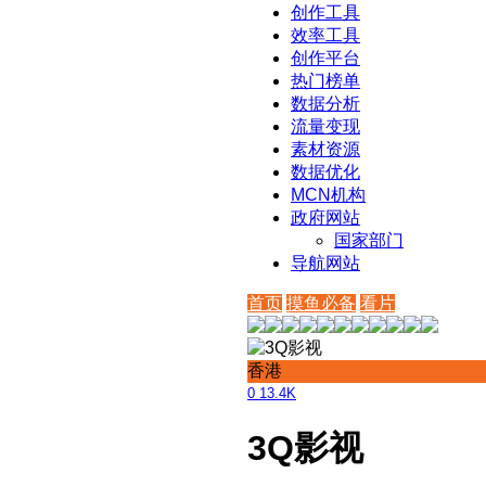
创作工具
效率工具
创作平台
热门榜单
数据分析
流量变现
素材资源
数据优化
MCN机构
政府网站
国家部门
导航网站
首页
摸鱼必备
看片
香港
0
13.4K
3Q影视