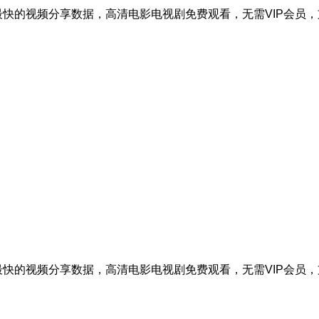
快的视频分享数据，高清电影电视剧免费观看，无需VIP会员
快的视频分享数据，高清电影电视剧免费观看，无需VIP会员