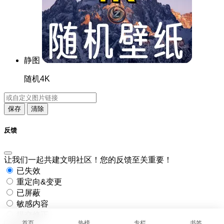
静图
随机4K
保存
清除
反馈
让我们一起共建文明社区！您的反馈至关重要！
已失效
重定向&变更
已屏蔽
敏感内容
提交修正
首页
热榜
专栏
书签