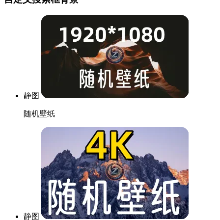
静图
随机壁纸
静图