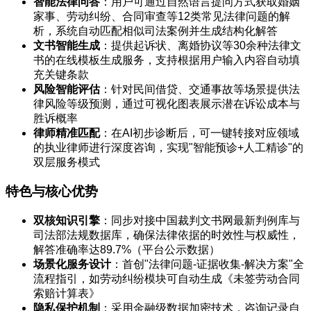
智能法律问答
：用户可通过自然语言提问方式获取婚姻
家事、劳动纠纷、合同审查等12类常见法律问题的解
析，系统自动匹配相似司法案例并生成结构化解答
文书智能生成
：提供起诉状、离婚协议等30余种法律文
书的在线模板生成服务，支持根据用户输入内容自动填
充关键条款
风险智能评估
：针对民间借贷、交通事故等场景提供法
律风险等级预测，通过可视化图表展示潜在诉讼成本与
胜诉概率
律师精准匹配
：在AI初步诊断后，可一键转接对应领域
的执业律师进行深度咨询，实现"智能预诊+人工精诊"的
双层服务模式
特色与核心优势
双核知识引擎
：同步对接中国裁判文书网最新判例库与
司法部法规数据库，确保法律依据的时效性与权威性，
解答准确率达89.7%（平台公示数据）
场景化服务设计
：首创"法律问题-证据收集-解决方案"全
流程指引，如劳动纠纷模块可自动生成《未签劳动合同
索赔计算表》
隐私保护机制
：采用金融级数据加密技术，咨询记录自