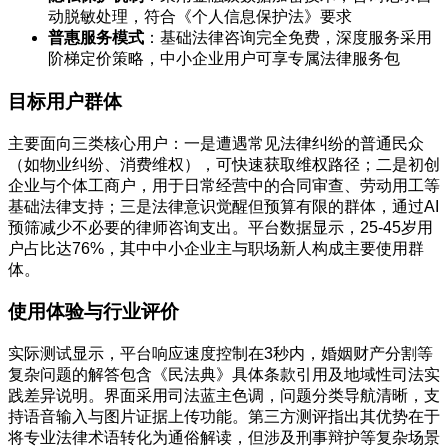
动脱敏处理，符合《个人信息保护法》要求
普惠服务模式
：基础法律咨询完全免费，深度服务采用
阶梯定价策略，中小企业用户可享专属法律服务包
目标用户群体
主要面向三类核心用户：一是遭遇常见法律纠纷的普通民众
（如物业纠纷、消费维权），可快速获取维权路径；二是初创
企业与个体工商户，用于日常经营中的合同审查、劳动用工等
基础法律支持；三是法律意识觉醒但预算有限的群体，通过AI
预筛减少不必要的律师咨询支出。平台数据显示，25-45岁用
户占比达76%，其中中小企业主与职场新人构成主要使用群
体。
使用体验与行业评价
实际测试显示，平台响应速度控制在3秒内，婚姻财产分割等
复杂问题的解答包含《民法典》具体条款引用及地域性司法实
践差异说明。界面采用司法蓝主色调，问题分类导航清晰，支
持语音输入与图片证据上传功能。第三方测评指出其优势在于
将专业法律术语转化为通俗解读，但涉及刑事辩护等复杂场景