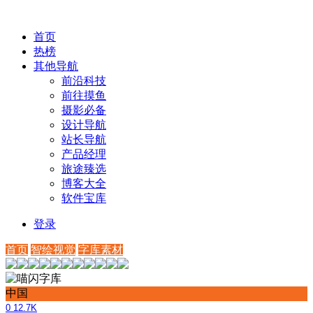
首页
热榜
其他导航
前沿科技
前往摸鱼
摄影必备
设计导航
站长导航
产品经理
旅途臻选
博客大全
软件宝库
登录
首页
智绘视觉
字库素材
中国
0
12.7K