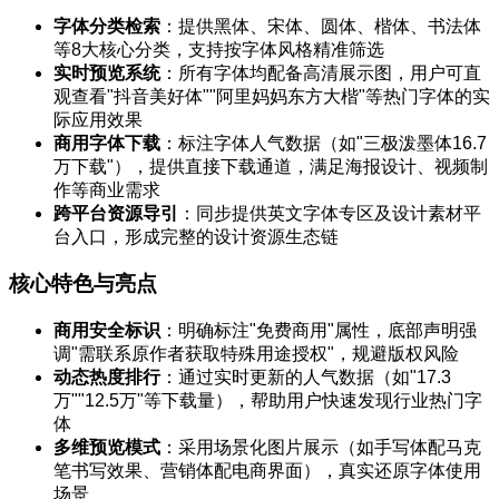
字体分类检索
：提供黑体、宋体、圆体、楷体、书法体
等8大核心分类，支持按字体风格精准筛选
实时预览系统
：所有字体均配备高清展示图，用户可直
观查看"抖音美好体""阿里妈妈东方大楷"等热门字体的实
际应用效果
商用字体下载
：标注字体人气数据（如"三极泼墨体16.7
万下载"），提供直接下载通道，满足海报设计、视频制
作等商业需求
跨平台资源导引
：同步提供英文字体专区及设计素材平
台入口，形成完整的设计资源生态链
核心特色与亮点
商用安全标识
：明确标注"免费商用"属性，底部声明强
调"需联系原作者获取特殊用途授权"，规避版权风险
动态热度排行
：通过实时更新的人气数据（如"17.3
万""12.5万"等下载量），帮助用户快速发现行业热门字
体
多维预览模式
：采用场景化图片展示（如手写体配马克
笔书写效果、营销体配电商界面），真实还原字体使用
场景