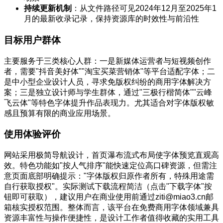
持续更新机制
：从文件路径可见2024年12月至2025年1
月的最新收录记录，保持资源库的时效性与前沿性
目标用户群体
主要服务于三类核心人群：一是新媒体运营者与短视频创作
者，需要"抖音美好体""淘宝买菜营销体"等平台适配字体；二
是中小型企业设计人员，寻求免版权纠纷的商用字体解决方
案；三是独立设计师与学生群体，通过"三极行楷简体""云峰
飞云体"等特色字体提升作品表现力。尤其适合对字体版权敏
感且预算有限的商业应用场景。
使用体验评价
网站采用极简导航设计，首页瀑布流式布局使字体预览直观高
效。特色功能如"按人气排序"能快速定位高口碑资源，但需注
意页面底部明确提示："字体版权归原作者所有，特殊用途需
自行获取授权"。实际测试下载流程简洁（点击"下载字体"按
钮即可获取），建议用户在商业使用前通过ziti@miao3.cn邮
箱核实授权范围。整体而言，该平台在免费商用字体领域兼具
资源丰富性与操作便捷性，是设计工作者值得收藏的实用工具