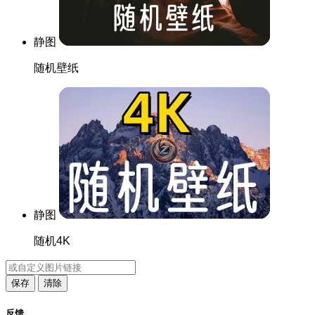
静图
随机壁纸
静图
随机4K
保存
清除
反馈