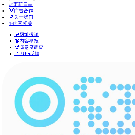
✅更新日志
💡广告合作
💕关于我们
✨内容相关
💬网址投递
🔞内容举报
💯满意度调查
📌BUG反馈