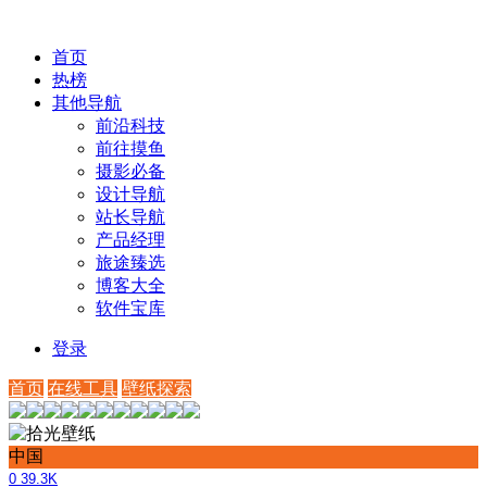
首页
热榜
其他导航
前沿科技
前往摸鱼
摄影必备
设计导航
站长导航
产品经理
旅途臻选
博客大全
软件宝库
登录
首页
在线工具
壁纸探索
中国
0
39.3K