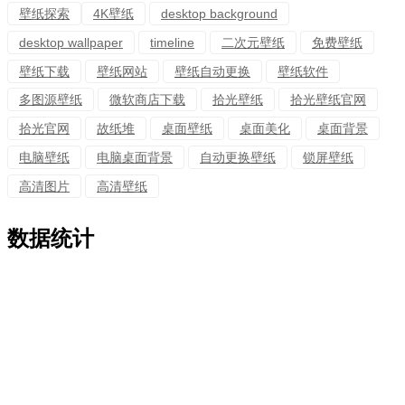
壁纸探索
4K壁纸
desktop background
desktop wallpaper
timeline
二次元壁纸
免费壁纸
壁纸下载
壁纸网站
壁纸自动更换
壁纸软件
多图源壁纸
微软商店下载
拾光壁纸
拾光壁纸官网
拾光官网
故纸堆
桌面壁纸
桌面美化
桌面背景
电脑壁纸
电脑桌面背景
自动更换壁纸
锁屏壁纸
高清图片
高清壁纸
数据统计