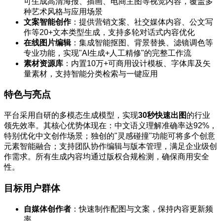
可生成高清海报、插画、电商主图等视觉内容，覆盖多
种艺术风格与应用场景
文案智能创作
：提供营销文案、社交媒体内容、公文写
作等20+文本类型生成，支持多轮对话式内容优化
在线图片编辑
：集成智能抠图、背景替换、滤镜调色等
专业功能，实现"AI生成+人工精修"的完整工作流
素材资源库
：内置10万+可商用设计模板、字体库及矢
量素材，支持智能分类检索与一键应用
特色与亮点
平台采用自研的多模态生成模型，实现
30秒快速出图
的行业
领先效率。其核心优势体现在：中文语义理解准确率达92%，
特别优化中文创作场景；独创的"灵感碰撞"功能可将多个创意
元素智能融合；支持团队协作编辑与版本管理，满足企业级创
作需求。所有生成内容均通过版权合规检测，确保商用安全
性。
目标用户群体
自媒体创作者
：快速制作配图与文案，保持内容更新频
率