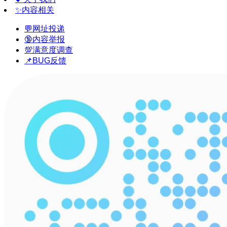
✨内容相关
💬网址投递
🔞内容举报
💯满意度调查
📌BUG反馈