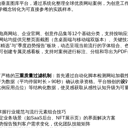
域的垂直图库平台，通过系统化整理全球优质网站案例，为创意工
学概念转化为可直接参考的实践样本。
电商网站、企业官网、创意作品集等12个基础分类，支持按响应
网站均提供完整页面截图（含桌面端与移动端双版本）、关键技
周精选"与"季度趋势报告"板块，动态呈现当前流行的字体组合、
可创建专属灵感看板，支持对案例进行标注、分组和导出为PDF
了严格的
三重质量过滤机制
：首先通过自动化脚本检测网站加载性能（
为数据（平均停留时长＞90秒）确认收录资格。平台独创的
设
比例应用点位）等结构化数据，使灵感获取从感性认知升级为可
速掌握行业规范与流行元素组合技巧
业务场景（如SaaS后台、NFT展示页）的界面解决方案
势报告预判客户需求变化，优化团队技能矩阵