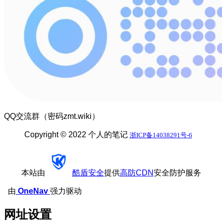
QQ交流群（密码zmt.wiki）
Copyright © 2022 个人的笔记
浙ICP备14038291号-6
本站由
酷盾安全
提供
高防CDN
安全防护服务
由
OneNav
强力驱动
网址设置