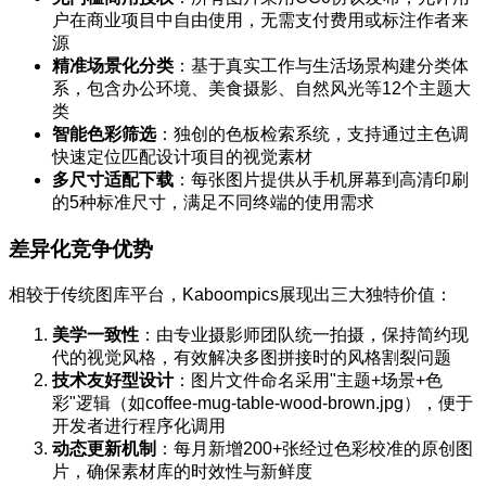
户在商业项目中自由使用，无需支付费用或标注作者来
源
精准场景化分类
：基于真实工作与生活场景构建分类体
系，包含办公环境、美食摄影、自然风光等12个主题大
类
智能色彩筛选
：独创的色板检索系统，支持通过主色调
快速定位匹配设计项目的视觉素材
多尺寸适配下载
：每张图片提供从手机屏幕到高清印刷
的5种标准尺寸，满足不同终端的使用需求
差异化竞争优势
相较于传统图库平台，Kaboompics展现出三大独特价值：
美学一致性
：由专业摄影师团队统一拍摄，保持简约现
代的视觉风格，有效解决多图拼接时的风格割裂问题
技术友好型设计
：图片文件命名采用"主题+场景+色
彩"逻辑（如coffee-mug-table-wood-brown.jpg），便于
开发者进行程序化调用
动态更新机制
：每月新增200+张经过色彩校准的原创图
片，确保素材库的时效性与新鲜度