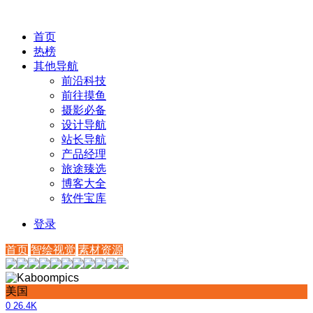
首页
热榜
其他导航
前沿科技
前往摸鱼
摄影必备
设计导航
站长导航
产品经理
旅途臻选
博客大全
软件宝库
登录
首页
智绘视觉
素材资源
美国
0
26.4K