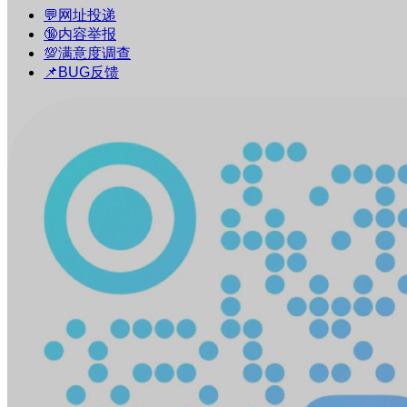
💬网址投递
🔞内容举报
💯满意度调查
📌BUG反馈