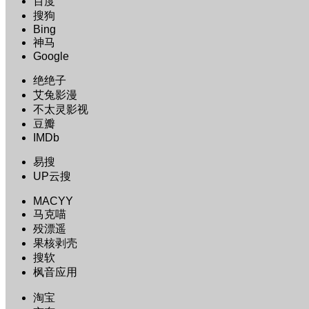
百度
搜狗
Bing
神马
Google
绝绝子
艾兔影漫
不太灵影视
豆瓣
IMDb
易搜
UP云搜
MACYY
马克喵
殁漂遥
果核剥壳
搜软
枫音应用
淘宝