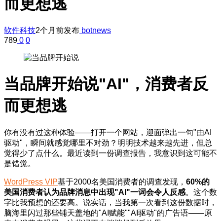
而更想逃
软件科技
2个月前发布
botnews
789
0
0
当品牌开始说"AI"，消费者反
而更想逃
你有没有过这种体验——打开一个网站，迎面弹出一句"由AI
驱动"，瞬间就感觉哪里不对劲？明明技术越来越先进，但总
觉得少了点什么。最近读到一份调查报告，我意识到这可能不
是错觉。
WordPress VIP
基于2000名美国消费者的调查发现，
60%的
美国消费者认为品牌消息中出现"AI"一词会令人反感
。这个数
字比我预想的还要高。说实话，当我第一次看到这份数据时，
脑海里闪过那些铺天盖地的"AI赋能""AI驱动"的广告语——原