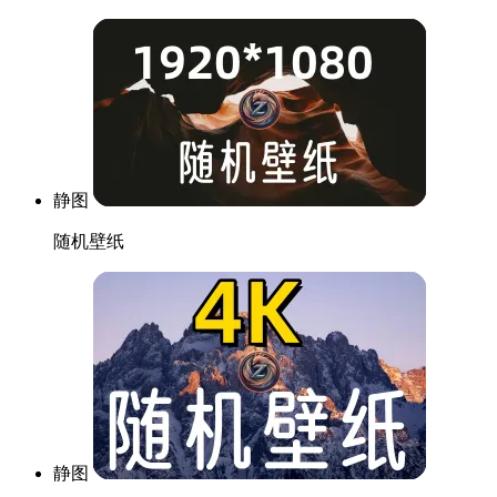
静图
随机壁纸
静图