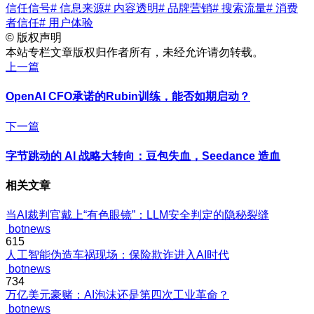
信任信号
# 信息来源
# 内容透明
# 品牌营销
# 搜索流量
# 消费
者信任
# 用户体验
©
版权声明
本站专栏文章版权归作者所有，未经允许请勿转载。
上一篇
OpenAI CFO承诺的Rubin训练，能否如期启动？
下一篇
字节跳动的 AI 战略大转向：豆包失血，Seedance 造血
相关文章
当AI裁判官戴上“有色眼镜”：LLM安全判定的隐秘裂缝
botnews
615
人工智能伪造车祸现场：保险欺诈进入AI时代
botnews
734
万亿美元豪赌：AI泡沫还是第四次工业革命？
botnews