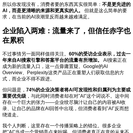
所以你发现没有，消费者要的东西其实很简单：
不是更先进的
AI，而是更清晰的来源和更真实的人。
但就是这么简单的要
求，在当前的AI浪潮里反而越来越难满足。
企业陷入两难：流量来了，但信任赤字也
在累积
不过事情另一面同样值得关注。
60%的受访企业表示，过去一
年来自AI搜索引擎和答案平台的流量有所增加。
AI搜索正在
成为新的流量入口，这一点毋庸置疑。Google的AI
Overview、Perplexity这类产品正在重塑人们获取信息的方
式，而企业不得不跟进。
但问题是，
74%的企业决策者将AI可发现性和归属列为主要或
重要优先级
，与此同时消费者却在对"AI"这个词说不。这中间
存在一个巨大的张力——企业绞尽脑汁让自己的内容被AI收
录、让自己的品牌在AI回答中出现，但消费者看到"AI"反而想
绕道走。
我个人判断，这里存在一个传播策略上的错位。很多企业
把"AI"当成一个营销亮点来吆喝，但消费者真正在意的从来不