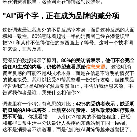
来在消费者眼里，这些词正在悄悄起到反效果。
"AI"两个字，正在成为品牌的减分项
这份调查最让我意外的不是反感率本身，而是这种反感的大面
积和一致性。60%意味着超过一半的消费者已经在潜意识里
把"AI"和某种不值得信任的东西画上了等号。这对一个技术词
汇来说，非常反常。
更深层的数据揭示了原因。
86%的受访者表示，他们不会完全
信任AI生成的内容，仍然希望查看原始
信息来源
。
这说明消
费者反感的可能不是AI技术本身，而是在信息不透明的情况下
的被迫接受。我可以接受AI帮我整理一份旅行攻略，但如果品
牌告诉我"这是AI写的"然后戛然而止，不告诉我信息来源、不
告诉我作者是谁，我凭什么相信你？
调查里有一个特别有意思的对比：
42%的受访者表示，缺乏明
确归属的AI生成答案，比航空公司费用、隐私政策和医疗账单
更不可信。
你没看错——人们对AI答案的不信任程度，已经
和那些日常生活中公认最让人头疼的东西站到了同一level。
这不是消费者不讲道理，而是他们被AI训练得越来越警惕了。