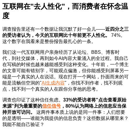
互联网在"去人性化"，而消费者在怀念温
度
调查报告里还有一个数据让我沉默了好一会儿——
近四分之三
的受访者认为，今天的互联网比十年前更不人性化。
74%。
这个数字在我看来是整份报告最扎心的一条。
我们这一代互联网用户亲身经历了从论坛、BBS、博客时
代，到社交媒体，再到如今AI内容大量涌入的全过程。我自己
在写稿的时候也越来越能感受到这种变化。十年前，一个博主
的文章可能有错别字，可能观点偏激，但你能感受到屏幕另一
端是一个真实的人在说话。现在打开一个网站，扑面而来的可
能是流畅但空洞的"
AI生成内容
"，你找不到作者，找不到观
点，找不到一个真实的人在跟你分享他的思考。
调查也印证了这种信任焦虑。
33%的受访者将"点击查看原始
来源"列为最重要的
信任信号
，80%认为网络上的信息应当保
持开放可访问。
这两件事本质上说的是同一件事：人们想要
的是透明——谁能为我提供的信息负责？这些数据从哪里来？
我能不能自己验证？