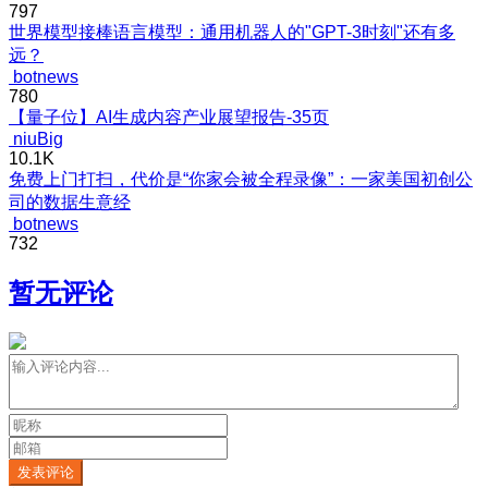
797
世界模型接棒语言模型：通用机器人的"GPT-3时刻"还有多
远？
botnews
780
【量子位】AI生成内容产业展望报告-35页
niuBig
10.1K
免费上门打扫，代价是“你家会被全程录像”：一家美国初创公
司的数据生意经
botnews
732
暂无评论
发表评论