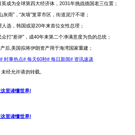
超越日英成为全球第四大经济体，2031年挑战德国老三位置；
山灰雨”，“灰墙”笼罩市区，街道泥泞不堪；
理人选，韩国或迎20年来首位女性总理；
民众打“差评”，成40年来第二个净满意度为负的总统；
元资产后,美国拟将伊朗资产用于海湾国家重建；
# 时事热点
# 每天60秒
# 每日新闻
# 资讯速递
，未经允许请勿转载。
，在这里读懂世界!
，在这里读懂世界!