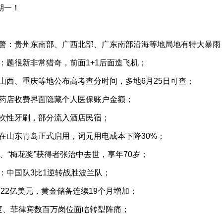
期一！
预警：贵州东南部、广西北部、广东南部沿海等地局地有特大暴雨
：题很新非常猎奇，前面1+1后面造飞机；
山西、重庆等地公布高考查分时间，多地6月25日可查；
在药店收费界面隐藏个人医保账户金额；
一次性牙刷，部分流入酒店民宿；
在山东青岛正式启用，词元用电成本下降30%；
、“梅花奖”获得者张治中去世，享年70岁；
：中国队3比1逆转战胜波兰队；
422亿美元，黄金储备连续19个月增加；
印度、菲律宾数百万岗位面临转型阵痛；