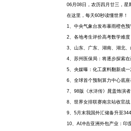
06月08日，农历四月廿三，星
在这里，每天60秒读懂世界！
1、中央气象台发布暴雨橙色
2、各地考生评价高考数学难度
3、山东、广东、湖南、湖北、
4、苏州医保局：将逐步探索
5、央媒曝：化工废料翻新成
6、全球首个预制算力中心底座
7、98版《水浒传》晁盖饰演者
8、世界女排联赛南京站收官战
9、5月末我国外汇储备升至34
10、AI冲击亚洲外包产业：