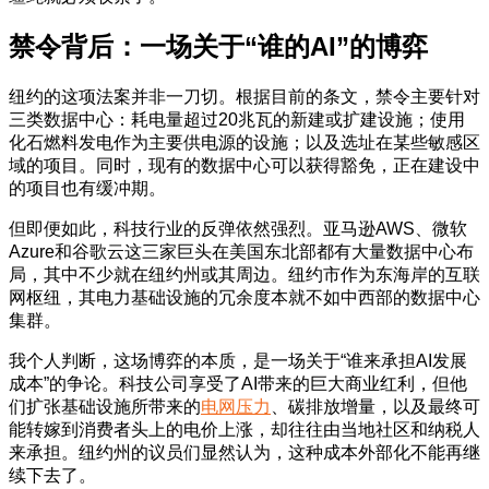
禁令背后：一场关于“谁的AI”的博弈
纽约的这项法案并非一刀切。根据目前的条文，禁令主要针对
三类数据中心：耗电量超过20兆瓦的新建或扩建设施；使用
化石燃料发电作为主要供电源的设施；以及选址在某些敏感区
域的项目。同时，现有的数据中心可以获得豁免，正在建设中
的项目也有缓冲期。
但即便如此，科技行业的反弹依然强烈。亚马逊AWS、微软
Azure和谷歌云这三家巨头在美国东北部都有大量数据中心布
局，其中不少就在纽约州或其周边。纽约市作为东海岸的互联
网枢纽，其电力基础设施的冗余度本就不如中西部的数据中心
集群。
我个人判断，这场博弈的本质，是一场关于“谁来承担AI发展
成本”的争论。科技公司享受了AI带来的巨大商业红利，但他
们扩张基础设施所带来的
电网压力
、碳排放增量，以及最终可
能转嫁到消费者头上的电价上涨，却往往由当地社区和纳税人
来承担。纽约州的议员们显然认为，这种成本外部化不能再继
续下去了。