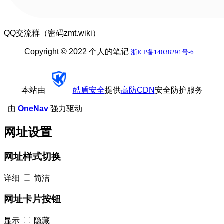
QQ交流群（密码zmt.wiki）
Copyright © 2022 个人的笔记
浙ICP备14038291号-6
本站由
酷盾安全
提供
高防CDN
安全防护服务
由
OneNav
强力驱动
网址设置
网址样式切换
详细
简洁
网址卡片按钮
显示
隐藏