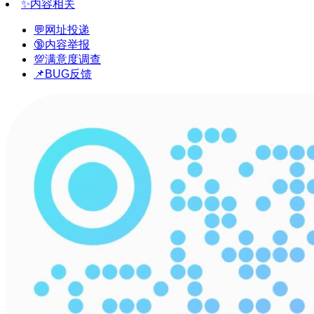
✨内容相关
💬网址投递
🔞内容举报
💯满意度调查
📌BUG反馈