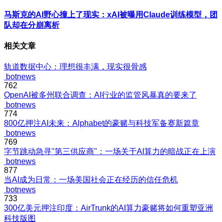
马斯克的AI野心撞上了现实：xAI被曝用Claude训练模型，团
队却在分崩离析
相关文章
轨道数据中心：理想很丰满，现实很骨感
botnews
762
OpenAI被多州联合调查：AI行业的监管风暴真的要来了
botnews
774
800亿押注AI未来：Alphabet的豪赌与科技军备赛新篇章
botnews
769
字节跳动急寻"第三供应商"：一场关于AI算力的暗战正在上演
botnews
877
当AI成为日常：一场美国社会正在经历的信任危机
botnews
733
300亿美元押注印度：AirTrunk的AI算力豪赌将如何重塑亚洲
科技版图