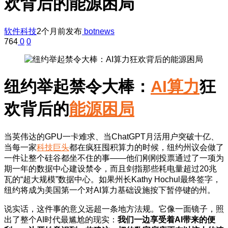
欢背后的能源困局
软件科技
2个月前发布
botnews
764
0
0
纽约举起禁令大棒：
AI算力
狂
欢背后的
能源困局
当英伟达的GPU一卡难求、当ChatGPT月活用户突破十亿、
当每一家
科技巨头
都在疯狂囤积算力的时候，纽约州议会做了
一件让整个硅谷都坐不住的事——他们刚刚投票通过了一项为
期一年的数据中心建设禁令，而且剑指那些耗电量超过20兆
瓦的“超大规模”数据中心。如果州长Kathy Hochul最终签字，
纽约将成为美国第一个对AI算力基础设施按下暂停键的州。
说实话，这件事的意义远超一条地方法规。它像一面镜子，照
出了整个AI时代最尴尬的现实：
我们一边享受着AI带来的便