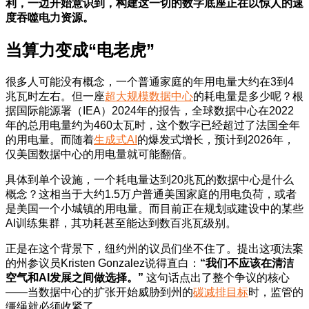
利，一边开始意识到，构建这一切的数字底座正在以惊人的速
度吞噬电力资源。
当算力变成“电老虎”
很多人可能没有概念，一个普通家庭的年用电量大约在3到4
兆瓦时左右。但一座
超大规模数据中心
的耗电量是多少呢？根
据国际能源署（IEA）2024年的报告，全球数据中心在2022
年的总用电量约为460太瓦时，这个数字已经超过了法国全年
的用电量。而随着
生成式AI
的爆发式增长，预计到2026年，
仅美国数据中心的用电量就可能翻倍。
具体到单个设施，一个耗电量达到20兆瓦的数据中心是什么
概念？这相当于大约1.5万户普通美国家庭的用电负荷，或者
是美国一个小城镇的用电量。而目前正在规划或建设中的某些
AI训练集群，其功耗甚至能达到数百兆瓦级别。
正是在这个背景下，纽约州的议员们坐不住了。提出这项法案
的州参议员Kristen Gonzalez说得直白：
“我们不应该在清洁
空气和AI发展之间做选择。”
这句话点出了整个争议的核心
——当数据中心的扩张开始威胁到州的
碳减排目标
时，监管的
缰绳就必须收紧了。