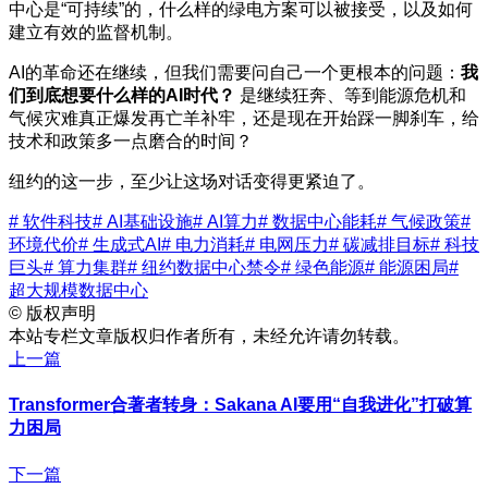
中心是“可持续”的，什么样的绿电方案可以被接受，以及如何
建立有效的监督机制。
AI的革命还在继续，但我们需要问自己一个更根本的问题：
我
们到底想要什么样的AI时代？
是继续狂奔、等到能源危机和
气候灾难真正爆发再亡羊补牢，还是现在开始踩一脚刹车，给
技术和政策多一点磨合的时间？
纽约的这一步，至少让这场对话变得更紧迫了。
# 软件科技
# AI基础设施
# AI算力
# 数据中心能耗
# 气候政策
#
环境代价
# 生成式AI
# 电力消耗
# 电网压力
# 碳减排目标
# 科技
巨头
# 算力集群
# 纽约数据中心禁令
# 绿色能源
# 能源困局
#
超大规模数据中心
©
版权声明
本站专栏文章版权归作者所有，未经允许请勿转载。
上一篇
Transformer合著者转身：Sakana AI要用“自我进化”打破算
力困局
下一篇