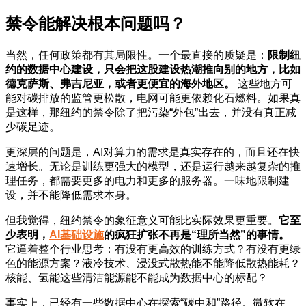
禁令能解决根本问题吗？
当然，任何政策都有其局限性。一个最直接的质疑是：
限制纽
约的数据中心建设，只会把这股建设热潮推向别的地方，比如
德克萨斯、弗吉尼亚，或者更便宜的海外地区。
这些地方可
能对碳排放的监管更松散，电网可能更依赖化石燃料。如果真
是这样，那纽约的禁令除了把污染“外包”出去，并没有真正减
少碳足迹。
更深层的问题是，AI对算力的需求是真实存在的，而且还在快
速增长。无论是训练更强大的模型，还是运行越来越复杂的推
理任务，都需要更多的电力和更多的服务器。一味地限制建
设，并不能降低需求本身。
但我觉得，纽约禁令的象征意义可能比实际效果更重要。
它至
少表明，
AI基础设施
的疯狂扩张不再是“理所当然”的事情。
它逼着整个行业思考：有没有更高效的训练方式？有没有更绿
色的能源方案？液冷技术、浸没式散热能不能降低散热能耗？
核能、氢能这些清洁能源能不能成为数据中心的标配？
事实上，已经有一些数据中心在探索“碳中和”路径。微软在