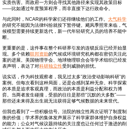
实质伤害。而政府一方则会寻找其他路径来实现其政策目标
——比如通过年度预算程序，而非直接下达行政命令。
与此同时，NCAR的科学家们还得继续他们的工作。
大气科学
的研究不能因为法律纠纷就按下暂停键。飓风季照常来临，气
候模型需要持续更新迭代，新一代年轻研究人员的培养不能中
断。
更重要的是，这件事在整个科研界引发的连锁反应已经开始显
现。多个依赖
联邦资助
的气候或环境研究机构都在密切关注此
案的进展。美国物理学会、地球物理联合会等学术组织已经发
表声明，表达了对
科研独立性
受到威胁的担忧。
说实话，作为科技观察者，我见过太多"政治变动影响科研"的
案例。但每次看到这种局面，还是会感到某种无奈。科学探索
的本质是追求客观真理，而政治的本质是利益分配和权力博
弈。当两者发生碰撞，受损的往往是那些"沉默的大多数"——
那些还未来得及出生就无法获得足够气候数据的未来世代。
但我也看到了一些积极信号。法院的独立性再次证明了制度制
衡的价值；学术界的集体发声展示了科学家群体维护自身权益
的能力；公众对气候议题持续的关注度也让任何过于激进的削