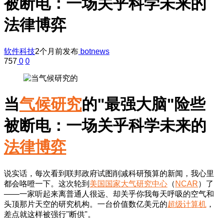
被断电：一场关乎科学未来的
法律博弈
软件科技
2个月前发布
botnews
757
0
0
当
气候研究
的"最强大脑"险些
被断电：一场关乎科学未来的
法律博弈
说实话，每次看到联邦政府试图削减科研预算的新闻，我心里
都会咯噔一下。这次轮到
美国国家大气研究中心
（
NCAR
）了
——一家听起来离普通人很远、却关乎你我每天呼吸的空气和
头顶那片天空的研究机构。一台价值数亿美元的
超级计算机
，
差点就这样被强行"断供"。