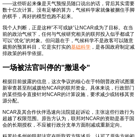
——这些听起来像是天气预报员随口说出的话，背后其实需要
数十亿次计算。没有足够的算力，气候科学家就像被捆住手脚
的棋手，再好的模型也跑不起来。
我个人判断，正是这种"不可或缺"让NCAR成为了目标。在当
前的政治气候下，任何与气候研究相关的联邦投入似乎都成了
可以"优化"的对象。但问题在于，气候科学不是政客可以随意
裁剪的预算科目，它是实打实的
基础科学
，是各国政府制定减
排政策的科学依据。
一场被法官叫停的"撤退令"
根据目前披露的信息，这次争议的核心在于特朗普政府试图重
新审查甚至削减拨给NCAR的联邦资金。具体来说，行政部门
的某些指令直接针对NCAR的计算设施，要求减少或转移其资
源分配。
NCAR及其合作伙伴迅速向法院提起诉讼，主张这些行政行为
超越了权限范围。原告方认为，联邦对NCAR的资助是基于国
会的长期授权，不应被行政分支单方面削减或重新定向。
科罗拉多州的联邦法官在听取双方陈述后，认可了原告方的初