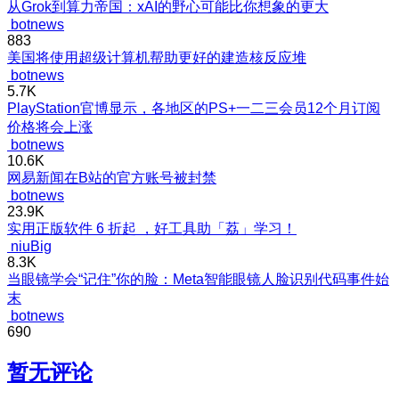
从Grok到算力帝国：xAI的野心可能比你想象的更大
botnews
883
美国将使用超级计算机帮助更好的建造核反应堆
botnews
5.7K
PlayStation官博显示，各地区的PS+一二三会员12个月订阅
价格将会上涨
botnews
10.6K
网易新闻在B站的官方账号被封禁
botnews
23.9K
实用正版软件 6 折起 ，好工具助「荔」学习！
niuBig
8.3K
当眼镜学会“记住”你的脸：Meta智能眼镜人脸识别代码事件始
末
botnews
690
暂无评论