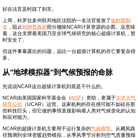
好在法官及时踩了刹车。
上周，科罗拉多州联邦地区法院的一名法官签发了
临时限制
令
，阻止
特朗普政府
部分撤除NCAR计算资源的企图。这意味
着，这台支撑着美国乃至全球气候研究的核心超级计算机，暂
时安全了。
但这件事暴露出的问题，远比一台超级计算机的存亡要复杂得
多。
从"地球模拟器"到气候预报的命脉
先说说NCAR这台超级计算机到底是干什么的。
NCAR由美国国家科学基金会（
NSF
）资助，隶属于
大学大气
研究公司
（UCAR）运营。这家机构的存在感可能不如硅谷那
些科技巨头，但它做的事情直接影响着人类对气候变化的认知
和应对能力。
NCAR的超级计算机主要用于运行复杂的
气候模型
。从飓风路
径预测到全球变暖趋势模拟，从季风季节分析到空气质量预报