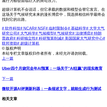
减行为都会面临巨大的舆论压力。
超级计算机不会说话，但它承载的数据和模型会替它发言。在
这场关于气候研究未来的漫长博弈中，我选择相信科学最终会
找到它的出路。
# 软件科技
# NCAR
# NSF
# 临时限制令
# 基础科学
# 大学大气
研究公司
# 大气科学
# 气候模型
# 气候研究
# 法律博弈
# 特朗
普政府
# 科研独立性
# 科研预算削减
# 美国国家大气研究中心
#
联邦资助
# 超级计算机
©
版权声明
本站专栏文章版权归作者所有，未经允许请勿转载。
上一篇
Uber四个月烧完全年AI预算：一场关于“AI狂飙”的现实教育
下一篇
微软开源AI评测新利器：一条描述文字，就能生成行为测试
相关文章