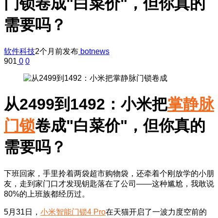
门锁卷成"白菜价"，但你真的
需要吗？
软件科技
2个月前发布
botnews
901
0
0
从2499到1492：小米把
掌静脉
门锁
卷成"白菜价"，但你真的
需要吗？
下班回家，手里拎着两袋超市购物袋，还牵着个刚放学的小朋
友，走到家门口才发现钥匙落在了公司——这种尴尬，我敢说
80%的上班族都经历过。
5月31日，
小米智能门锁4 Pro
在天猫开启了一波力度空前的