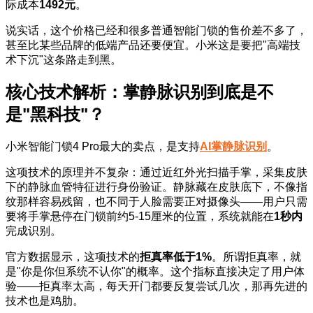
际成本
1492元
。
说实话，这个价格已经和很多普通智能门锁的售价差不多了，
甚至比某些品牌的低端产品还要便宜。小米这是要把"高端技
术下沉"这条路走到黑。
核心技术解析：掌静脉识别到底是不
是"黑科技"？
小米智能门锁4 Pro最大的卖点，是支持
AI掌静脉识别
。
这项技术的原理并不复杂：通过近红外光扫描手掌，采集皮肤
下的静脉血管特征进行身份验证。静脉藏在皮肤底下，不像指
纹那样容易残留，也不同于人脸需要正对摄像头——用户只需
要将手掌悬停在门锁前约5-15厘米的位置，系统就能在
1秒内
完成识别。
官方数据显示，这项技术的
拒真率低于1%
。所谓拒真率，就
是"你是你但系统不认你"的概率。这个指标直接决定了用户体
验——拒真率太高，每天开门都要反复尝试几次，那再先进的
技术也是鸡肋。