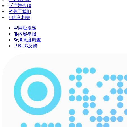
💡广告合作
💕关于我们
✨内容相关
💬网址投递
🔞内容举报
💯满意度调查
📌BUG反馈