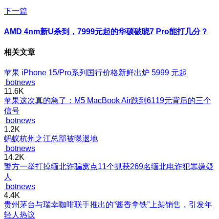
下一篇
AMD 4nm新U杀到，7999元起的华硕破晓7 Pro能打几分？
相关文章
苹果 iPhone 15/Pro系列国行价格新鲜出炉 5999 元起
botnews
11.6K
苹果这次真的急了：M5 MacBook Air跌到6119元背后的三个
信号
botnews
1.2K
蚂蚁杭州之江总部被曝退地
botnews
14.2K
警方一举打掉缅北诈骗窝点11个抓获269名缅北电诈犯罪嫌疑
人
botnews
4.4K
贵州茅台与瑞幸咖啡联手推出的“酱香拿铁”上架销售，引发年
轻人热议