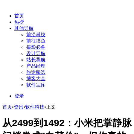
首页
热榜
其他导航
前沿科技
前往摸鱼
摄影必备
设计导航
站长导航
产品经理
旅途臻选
博客大全
软件宝库
登录
首页
•
资讯
•
软件科技
•
正文
从2499到1492：小米把掌静脉