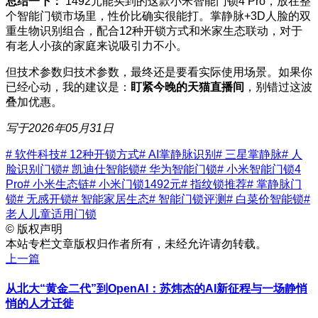
总结一下：
1492元能买到的这款小米智能门锁4 Pro，放在整
个智能门锁市场里，性价比确实很能打。掌静脉+3D人脸的双
重生物识别组合，配合12种开锁方式和米家生态联动，对于
有老人小孩的家庭来说吸引力不小。
但技术参数归技术参数，最终还是要看实际使用场景。如果你
已经心动，我的建议是：
盯紧今晚的天猫直播间
，别错过这波
叠加优惠。
写于2026年05月31日
# 软件科技
# 12种开锁方式
# AI掌静脉识别
# 三星掌静脉
# 人
脸识别门锁
# 凯迪仕智能锁
# 华为智能门锁
# 小米智能门锁4
Pro
# 小米生态链
# 小米门锁1492元
# 指纹锁推荐
# 掌静脉门
锁
# 无感开锁
# 智能家居生态
# 智能门锁评测
# 白菜价智能锁
#
老人儿童适用门锁
©
版权声明
本站专栏文章版权归作者所有，未经允许请勿转载。
上一篇
从北大“黄金二代”到OpenAI：苏炜杰的AI新征程与一场静悄
悄的人才迁徙