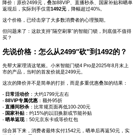
降价：原价2499元，叠加88VIP、直播秒杀、国家补贴和晒单
返现后，实际到手仅需
1492元
，降幅超过40%。
这个价格，已经击穿了大多数消费者的心理预期。
但问题来了：这款支持"隔空刷掌"的智能门锁，到底值不值得
买？
先说价格：怎么从2499"砍"到1492的？
先帮大家理清这笔账。小米智能门锁4 Pro是2025年8月末上
市的产品，当时的首发价就是2499元。
这次的降价并不是简单的打折，而是多重优惠叠加的结果：
-
日常活动价
：大约1799元左右
-
88VIP专属优惠
：额外95折
-
直播间秒杀
：比常规页面再低100-200元
-
国家补贴
：约15%的以旧换新或节能补贴
-
晒单返现
：50元京东卡或等价红包
综合算下来，消费者最终实付1542元，晒单后再返50元，实