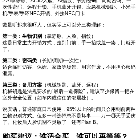
> AI掌静脉、AI 3D人脸、AI指纹、长期密码、周期密码、一
次性密码、远程开锁、手机蓝牙开锁、应急机械钥匙、小米手
机/手表/手环NFC开锁、外接NFC门卡
数量听起来很吓人，但实际上可以分三类理解：
第一类：生物识别
（掌静脉、人脸、指纹）
这是日常主力开锁方式，走到门前，手一抬或脸一凑，门就开
了。
第二类：密码类
（长期/周期/一次性）
适合临时访客、保姆、家政等场景。用完作废，不用担心密码
泄露。
第三类：备用方案
（机械钥匙、蓝牙、远程）
机械钥匙是法规要求的"最后一道保险"，建议至少保留一把在
室外安全位置（如车内或信任的邻居处）。
说实话，普通家庭日常使用，95%以上的时间只会用到前两种
生物识别方式。但多一种选择总不是坏事——万一哪天手受伤
了、化妆后人脸识别不灵敏了，还有Plan B。
购买建议：谁适合买，谁可以再等等？