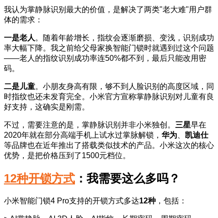
我认为掌静脉识别最大的价值，是解决了两类"老大难"用户群
体的需求：
一是老人
。随着年龄增长，指纹会逐渐磨损、变浅，识别成功
率大幅下降。我之前给父母家换智能门锁时就遇到过这个问题
——老人的指纹识别成功率连50%都不到，最后只能改用密
码。
二是儿童
。小朋友身高有限，够不到人脸识别的高度区域，同
时指纹也还未发育完全。小米官方宣称掌静脉识别对儿童有良
好支持，这确实是刚需。
不过，需要注意的是，掌静脉识别并非小米独创。
三星
早在
2020年就在部分高端手机上试水过掌脉解锁，
华为
、
凯迪仕
等品牌也在近年推出了搭载类似技术的产品。小米这次的核心
优势，是把价格压到了1500元档位。
12种开锁方式
：我需要这么多吗？
小米智能门锁4 Pro支持的开锁方式多达
12种
，包括：