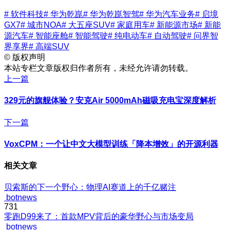
# 软件科技
# 华为乾崑
# 华为乾崑智驾
# 华为汽车业务
# 启境
GX7
# 城市NOA
# 大五座SUV
# 家庭用车
# 新能源市场
# 新能
源汽车
# 智能座舱
# 智能驾驶
# 纯电动车
# 自动驾驶
# 问界智
界享界
# 高端SUV
©
版权声明
本站专栏文章版权归作者所有，未经允许请勿转载。
上一篇
329元的旗舰体验？安克Air 5000mAh磁吸充电宝深度解析
下一篇
VoxCPM：一个让中文大模型训练「降本增效」的开源利器
相关文章
贝索斯的下一个野心：物理AI赛道上的千亿赌注
botnews
731
零跑D99来了：首款MPV背后的豪华野心与市场变局
botnews