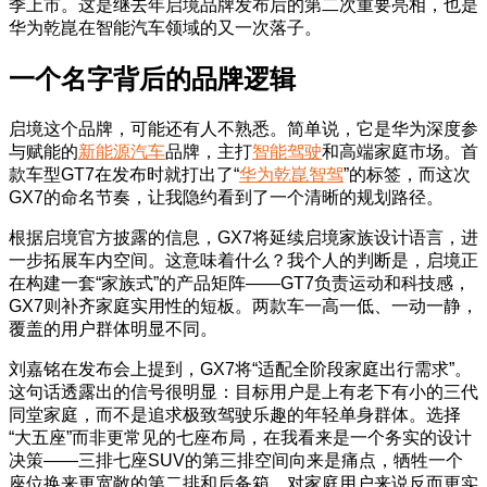
季上市。这是继去年启境品牌发布后的第二次重要亮相，也是
华为乾崑在智能汽车领域的又一次落子。
一个名字背后的品牌逻辑
启境这个品牌，可能还有人不熟悉。简单说，它是华为深度参
与赋能的
新能源汽车
品牌，主打
智能驾驶
和高端家庭市场。首
款车型GT7在发布时就打出了“
华为乾崑智驾
”的标签，而这次
GX7的命名节奏，让我隐约看到了一个清晰的规划路径。
根据启境官方披露的信息，GX7将延续启境家族设计语言，进
一步拓展车内空间。这意味着什么？我个人的判断是，启境正
在构建一套“家族式”的产品矩阵——GT7负责运动和科技感，
GX7则补齐家庭实用性的短板。两款车一高一低、一动一静，
覆盖的用户群体明显不同。
刘嘉铭在发布会上提到，GX7将“适配全阶段家庭出行需求”。
这句话透露出的信号很明显：目标用户是上有老下有小的三代
同堂家庭，而不是追求极致驾驶乐趣的年轻单身群体。选择
“大五座”而非更常见的七座布局，在我看来是一个务实的设计
决策——三排七座SUV的第三排空间向来是痛点，牺牲一个
座位换来更宽敞的第二排和后备箱，对家庭用户来说反而更实