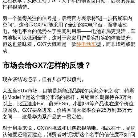
定档秋季，实际上给了GT7大半年的销售窗口期，启境的算盘
打得很清楚。
另一个值得关注的信号是，启境官方表示将“进一步拓展车内
空间”。这暗示GX7可能采用了全新的纯电平台，而非油改
电。纯电平台的优势在于空间利用率——电池布局更灵活，车
内地板可以做到全平，这对于家庭用户是实打实的体验提升。
但这也意味着，GX7大概率是一款
纯电动车
型，而非增程或混
动。
市场会给GX7怎样的反馈？
现在谈结论还早，但有几点可以预判。
大五座SUV市场，目前是新能源品牌的“兵家必争之地”。特斯
拉Model Y是这个细分市场的标杆，月销量长期保持在3万台
以上。比亚迪唐EV、蔚来ES6、小鹏G9等产品也在这个价位
段厮杀。GX7要杀进来，价格区间大概率会在25万到35万元
之间——这是华为系产品的一贯定位。
对于启境来说，GX7的挑战和机遇都很清晰。挑战在于，品牌
认知度还需要建立，消费者对“启境”这个名字的信任度不如“问