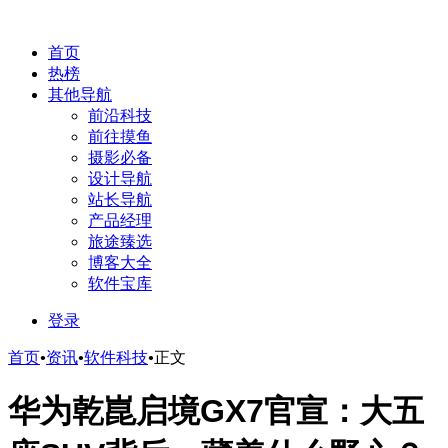
首页
热榜
其他导航
前沿科技
前往摸鱼
摄影必备
设计导航
站长导航
产品经理
旅途臻选
博客大全
软件宝库
登录
首页
•
资讯
•
软件科技
•
正文
华为乾崑启境GX7官宣：大五