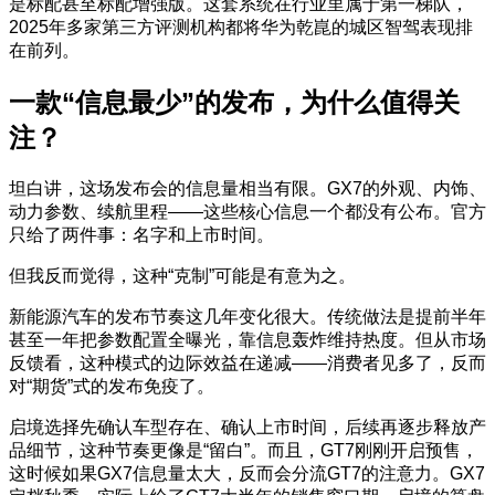
是标配甚至标配增强版。这套系统在行业里属于第一梯队，
2025年多家第三方评测机构都将华为乾崑的城区智驾表现排
在前列。
一款“信息最少”的发布，为什么值得关
注？
坦白讲，这场发布会的信息量相当有限。GX7的外观、内饰、
动力参数、续航里程——这些核心信息一个都没有公布。官方
只给了两件事：名字和上市时间。
但我反而觉得，这种“克制”可能是有意为之。
新能源汽车的发布节奏这几年变化很大。传统做法是提前半年
甚至一年把参数配置全曝光，靠信息轰炸维持热度。但从市场
反馈看，这种模式的边际效益在递减——消费者见多了，反而
对“期货”式的发布免疫了。
启境选择先确认车型存在、确认上市时间，后续再逐步释放产
品细节，这种节奏更像是“留白”。而且，GT7刚刚开启预售，
这时候如果GX7信息量太大，反而会分流GT7的注意力。GX7