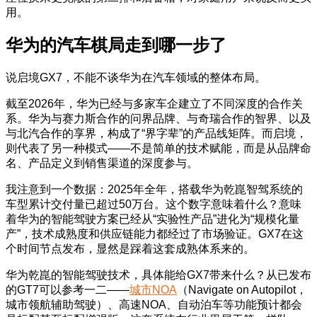
用。
华为的汽车棋局走到哪一步了
说启境GX7，不能不谈华为在汽车领域的整体布局。
截至2026年，华为已经与多家车企建立了不同深度的合作关
系。华为与赛力斯合作的问界品牌、与奇瑞合作的智界、以及
与北汽合作的享界，构成了“界字辈”的产品线矩阵。而启境，
则代表了另一种模式——不是简单的技术赋能，而是从品牌命
名、产品定义到销售渠道的深度参与。
我注意到一个数据：2025年全年，搭载华为乾崑智驾系统的
车型累计交付量已超过50万台。这个数字意味着什么？意味
着华为的智能驾驶方案已经从“实验性产品”进化为“规模化量
产”，技术成熟度和供应链能力都经过了市场验证。GX7在这
个时间节点发布，显然是踩着这套成熟体系来的。
华为乾崑的智能驾驶技术，具体能给GX7带来什么？从已发布
的GT7可以参考一二——
城市NOA
（Navigate on Autopilot，
城市领航辅助驾驶）、高速NOA、自动泊车等功能预计都会