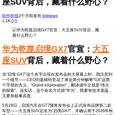
座SUV背后，藏着什么野心？
软件科技
2个月前发布
botnews
1.1K
0
0
华为乾崑
启境GX7
官宣：
大五
座SUV
背后，藏着什么野心？
当“启境 GX7”这个名字出现在发布会的大屏幕上时，我注意到
一个细节——CEO刘嘉铭特意花了将近两分钟解释“GX”这两
个字母的含义。“Grand eXploration”，翻译成中文就是“伟大
的探索”。说实话，这个命名方式很“华为”，既要有技术底蕴，
又要有叙事高度。
5月29日，启境汽车在GT7预售发布会上正式宣布品牌第二款
车型——大五座SUV定名为“启境GX7”，并确认将于2026年秋