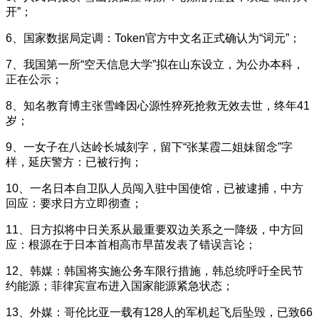
开”；
6、国家数据局定调：Token官方中文名正式确认为“词元”；
7、我国第一所“空天信息大学”拟在山东设立，为公办本科，
正在公示；
8、知名教育博主张雪峰因心源性猝死抢救无效去世，终年41
岁；
9、一女子在八达岭长城刻字，留下“张某霞二姐妹留念”字
样，延庆警方：已被行拘；
10、一名日本自卫队人员闯入驻中国使馆，已被逮捕，中方
回应：要求日方立即彻查；
11、日方拟将中日关系从最重要双边关系之一降级，中方回
应：根源在于日本首相高市早苗发表了错误言论；
12、韩媒：韩国将实施公务车限行措施，韩总统呼吁全民节
约能源；菲律宾宣布进入国家能源紧急状态；
13、外媒：哥伦比亚一载有128人的军机起飞后坠毁，已致66