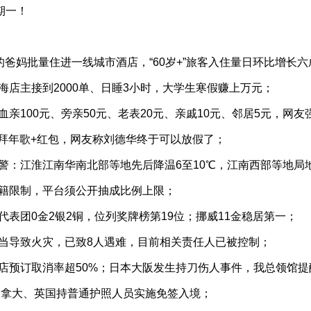
期一！
的爸妈批量住进一线城市酒店，“60岁+”旅客入住量日环比增长六
海店主接到2000单、日睡3小时，大学生寒假赚上万元；
亲100元、旁亲50元、老表20元、亲戚10元、邻居5元，网
写拜年歌+红包，网友称刘德华终于可以放假了；
警：江淮江南华南北部等地先后降温6至10℃，江南西部等地局
户籍限制，平台须公开抽成比例上限；
代表团0金2银2铜，位列奖牌榜第19位；挪威11金稳居第一；
当导致火灾，已致8人遇难，目前相关责任人已被控制；
店预订取消率超50%；日本大阪发生持刀伤人事件，我总领馆
对加拿大、英国持普通护照人员实施免签入境；