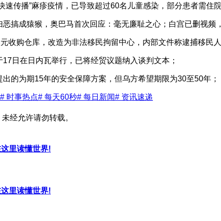
快速传播”麻疹疫情，已导致‌超过60名儿童感染，部分患者需住
夫妇恶搞成猿猴，奥巴马首次回应：毫无廉耻之心；白宫已删视频
亿美元收购仓库，改造为非法移民拘留中心，内部文件称逮捕移民
于17日在日内瓦举行，已将经贸议题纳入谈判文本；
提出的为期15年的安全保障方案，但乌方希望期限为30至50年；
# 时事热点
# 每天60秒
# 每日新闻
# 资讯速递
，未经允许请勿转载。
，在这里读懂世界!
，在这里读懂世界!