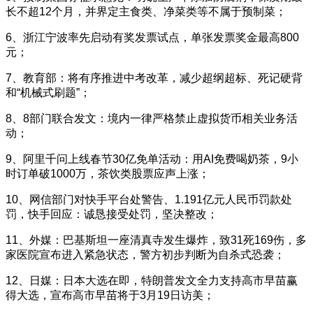
长不超12个月，并界定主食类、净菜类等不属于预制菜；
6、浙江宁波率先启动有奖发票试点，单张发票奖金最高800
元；
7、教育部：将有序推进中考改革，减少超纲超标、死记硬背
和“机械式刷题”；
8、8部门联合发文：境内一律严格禁止虚拟货币相关业务活
动；
9、阿里千问上线春节30亿免单活动：用AI免费喝奶茶，9小
时订单破1000万，茶饮类股票应声上涨；
10、网信部门对快手平台处警告、1.191亿元人民币罚款处
罚，快手回应：诚恳接受处罚，坚决整改；
11、外媒：巴基斯坦一座清真寺发生爆炸，致31死169伤，多
家医院宣布进入紧急状态，警方初步判断为自杀式恐袭；
12、日媒：日本大选在即，特朗普发文全力支持高市早苗赢
得大选，宣布高市早苗将于3月19日访美；