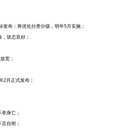
国标发布：将优化分类分级，明年5月实施；
验，状态良好；
；
步放宽；
年2月正式发布；
不幸身亡；
不言自明；