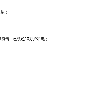
救援；
；
袭击，已致超10万户断电；