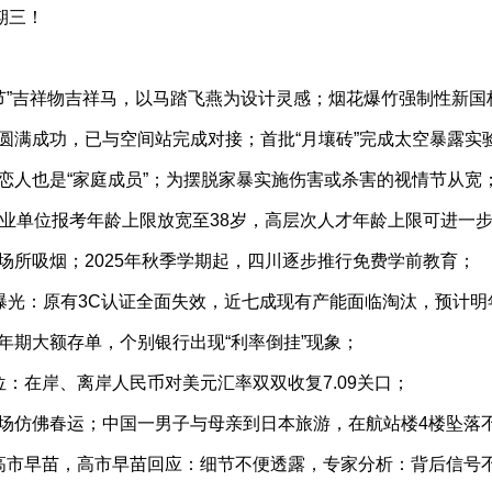
期三！
乐春节”吉祥物吉祥马，以马踏飞燕为设计灵感；烟花爆竹强制性新
圆满成功，已与空间站完成对接；首批“月壤砖”完成太空暴露实
恋人也是“家庭成员”；为摆脱家暴实施伤害或杀害的视情节从宽
事业单位报考年龄上限放宽至38岁，高层次人才年龄上限可进一
场所吸烟；2025年秋季学期起，四川逐步推行免费学前教育；
准曝光：原有3C认证全面失效，近七成现有产能面临淘汰，预计明
年期大额存单，个别银行出现“利率倒挂”现象；
位：在岸、离岸人民币对美元汇率双双收复7.09关口；
场仿佛春运；中国一男子与母亲到日本旅游，在航站楼4楼坠落
高市早苗，高市早苗回应：细节不便透露，专家分析：背后信号