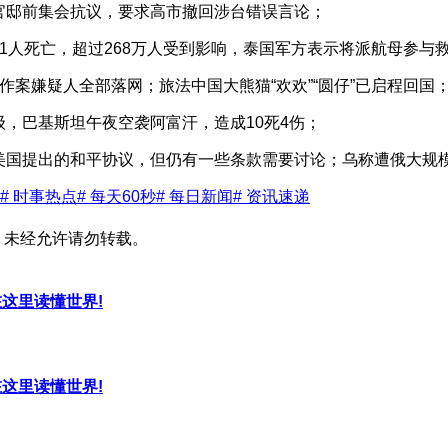
官邸前集会抗议，要求高市撤回涉台错误言论；
41人死亡，超过268万人受到影响，泰国军方表示将派航母参与
作案嫌疑人全部落网；旅法中国大熊猫“欢欢”“圆仔”已启程回国
级，巴基斯坦午夜空袭阿富汗，造成10死4伤；
美国提出的和平协议，但仍有一些条款需要讨论；乌称遭俄大规模
# 时事热点
# 每天60秒
# 每日新闻
# 资讯速递
，未经允许请勿转载。
，在这里读懂世界!
，在这里读懂世界!