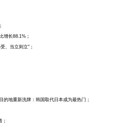
；
增长88.1%；
受、当立则立”；
目的地重新洗牌：韩国取代日本成为最热门；
错；