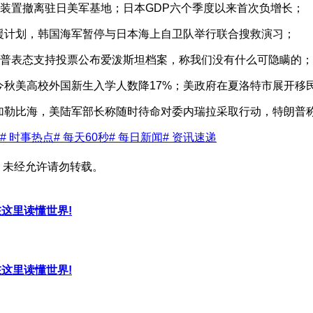
发射装置撤离驻日美军基地；日本GDP六个季度以来首次负增长；
援计划，韩国海军暂停与日本海上自卫队举行联合搜救演习；
特朗普表态支持投票公布爱泼斯坦档案，称我们没有什么可隐瞒的；
今秋美高校外国新生入学人数降17%；美政府在夏洛特市展开移民
入加勒比海，美陆军部长称随时待命对委内瑞拉采取行动，特朗普
# 时事热点
# 每天60秒
# 每日新闻
# 资讯速递
，未经允许请勿转载。
，在这里读懂世界!
，在这里读懂世界!