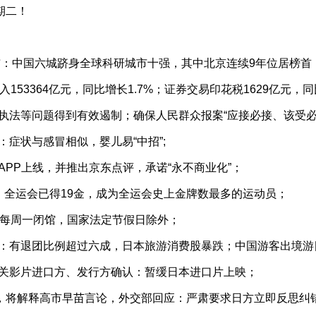
期二！
发布：中国六城跻身全球科研城市十强，其中北京连续9年位居榜首
153364亿元，同比增长1.7%；证券交易印花税1629亿元，同比
执法等问题得到有效遏制；确保人民群众报案“应接必接、该受必
：症状与感冒相似，婴儿易“中招”;
APP上线，并推出京东点评，承诺“永不商业化”；
”， 全运会已得19金，成为全运会史上金牌数最多的运动员；
起每周一闭馆，国家法定节假日除外；
订：有退团比例超过六成，日本旅游消费股暴跌；中国游客出境游
相关影片进口方、发行方确认：暂缓日本进口片上映；
华，将解释高市早苗言论，外交部回应：严肃要求日方立即反思纠