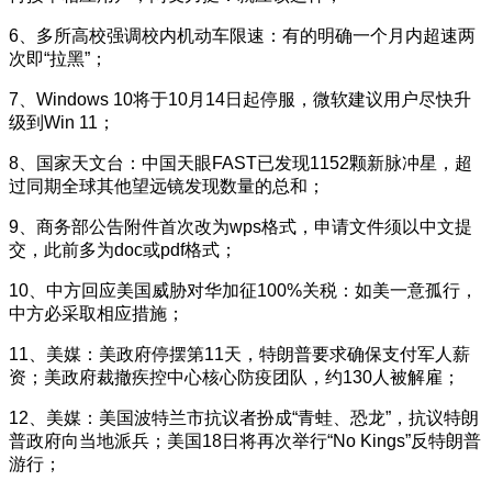
6、多所高校强调校内机动车限速：有的明确一个月内超速两
次即“拉黑”；
7、Windows 10将于10月14日起停服，微软建议用户尽快升
级到Win 11；
8、国家天文台：中国天眼FAST已发现1152颗新脉冲星，超
过同期全球其他望远镜发现数量的总和；
9、商务部公告附件首次改为wps格式，申请文件须以中文提
交，此前多为doc或pdf格式；
10、中方回应美国威胁对华加征100%关税：如美一意孤行，
中方必采取相应措施；
11、美媒：美政府停摆第11天，特朗普要求确保支付军人薪
资；美政府裁撤疾控中心核心防疫团队，约130人被解雇；
12、美媒：美国波特兰市抗议者扮成“青蛙、恐龙”，抗议特朗
普政府向当地派兵；美国18日将再次举行“No Kings”反特朗普
游行；