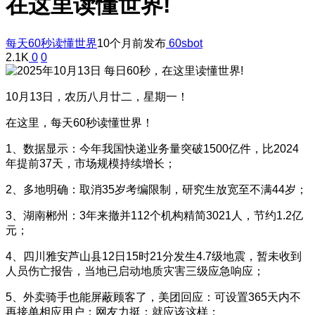
在这里读懂世界!
每天60秒读懂世界
10个月前发布
60sbot
2.1K
0
0
10月13日，农历八月廿二，星期一！
在这里，每天60秒读懂世界！
1、数据显示：今年我国快递业务量突破1500亿件，比2024
年提前37天，市场规模持续增长；
2、多地明确：取消35岁考编限制，研究生放宽至不满44岁；
3、湖南郴州：3年来撤并112个机构精简3021人，节约1.2亿
元；
4、四川雅安芦山县12日15时21分发生4.7级地震，暂未收到
人员伤亡报告，当地已启动地质灾害三级应急响应；
5、外卖骑手也能屏蔽顾客了，美团回应：可设置365天内不
再接单相应用户；网友力挺：就应该这样；