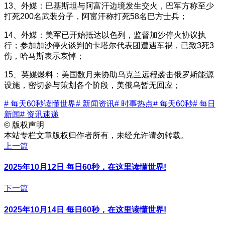
13、外媒：巴基斯坦与阿富汗边境发生交火，巴军方称至少
打死200名武装分子，阿富汗称打死58名巴方士兵；
14、外媒：美军已开始抵达以色列，监督加沙停火协议执
行；参加加沙停火谈判的卡塔尔代表团遭遇车祸，已致3死3
伤，哈马斯表示哀悼；
15、英媒爆料：美国数月来协助乌克兰远程袭击俄罗斯能源
设施，密切参与策划各个阶段，美俄乌暂无回应；
# 每天60秒读懂世界
# 新闻资讯
# 时事热点
# 每天60秒
# 每日
新闻
# 资讯速递
©
版权声明
本站专栏文章版权归作者所有，未经允许请勿转载。
上一篇
2025年10月12日 每日60秒，在这里读懂世界!
下一篇
2025年10月14日 每日60秒，在这里读懂世界!