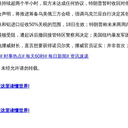
谈持续超两个半小时，双方未达成任何协议，特朗普暂时收回对
联合声明，将推进筹备乌美俄三方会晤，强调乌克兰应自行决定其
铁和铝进口征收50%关税的范围，18日生效；特朗普称未来两周
盛顿受阻，遭起诉后撤回接管特区警察局决定；美国纽约暴发军
电挪威财长，直言想要获得诺贝尔奖，挪威官员证实：并非首次
# 时事热点
# 每天60秒
# 每日新闻
# 资讯速递
，未经允许请勿转载。
，在这里读懂世界!
，在这里读懂世界!