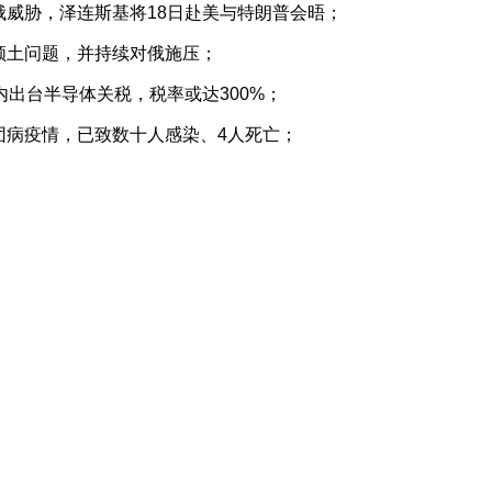
俄威胁，泽连斯基将18日赴美与特朗普会晤；
领土问题，并持续对俄施压；
内出台半导体关税，税率或达300%；
团病疫情，已致数十人感染、4人死亡；
；