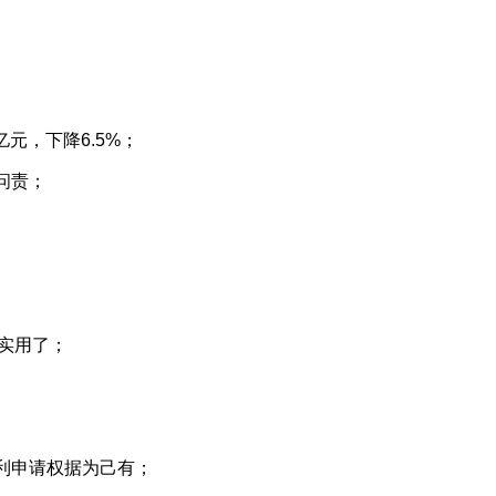
元，下降6.5%；
问责；
实用了；
专利申请权据为己有；