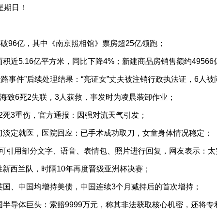
星期日！
突破96亿，其中《南京照相馆》票房超25亿领跑；
积近5.16亿平方米，同比下降4%；新建商品房销售额约49566亿
让路事件”后续处理结果：“亮证女”丈夫被注销行政执法证，6人被
坠海致6死2失联，3人获救，事发时为凌晨装卸作业；
2死3重伤，官方通报：因强对流天气引发；
刀淡定就医，医院回应：已手术成功取刀，女童身体情况稳定；
天可引用部分文字、语音、表情包、照片进行回复，网友表示：太
战胜新西兰队，时隔10年再度晋级亚洲杯决赛；
英国、中国均增持美债，中国连续3个月减持后的首次增持；
国半导体巨头：索赔9999万元，称其非法获取核心机密，还将