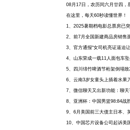
08月17日，农历闰六月廿四，
在这里，每天60秒读懂世界！
1、2025暑期档电影总票房已
2、前7月全国新建商品房销售面
3、官方通报“女司机亮证逼迫
4、山东荣成一载11人面包车
5、四川绵竹啤酒节桁架倒塌致
6、云南3岁女童头上插着水果
7、微信聊天又出新功能：聊
8、亚洲杯：中国男篮98:84
9、6月美国前三大债主日本、
10、中国芯片设备公司起诉美