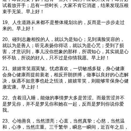
试着放开手；总有一些时长，大家不肯它消逝，结果发现压根
束手无策。早上好！
19、人生道路从来都不是整体规划出的，反而是一步步走过
来的。早上好！
20、碰到志趣相投的人，就以为是知心；见到满脸笑容的，
就以为是善人；听见表扬你得话，就以为是心咒；受到了损
害，才意识到，事儿没你想象的那样，所谓知心，其实就是心
怀不轨，所说的好人，只不过是你情我愿。早上好！
21、嬉嬉常笑眉莫皱。忧虑寡欢，一切敏感多疑，身心健康
会身心健康而提前衰老，相反开朗拼搏，做事以良好的心态解
决，纵遇不如意事也处之恬淡，嬉嬉常笑，则能够常保身心健
康宏康。早上好！
22、含着泪入睡，能做的事情梦大多是苦涩。而最苦涩并不
是梦见你，并不是梦见你和她在一起，反而是梦到你说你爱
我。
23、心地善良，当然漂亮；心直，当然真挚；心慈，当然温
和，心净，当然庄重。三千繁华，瞬息一瞬间，近百年之后，