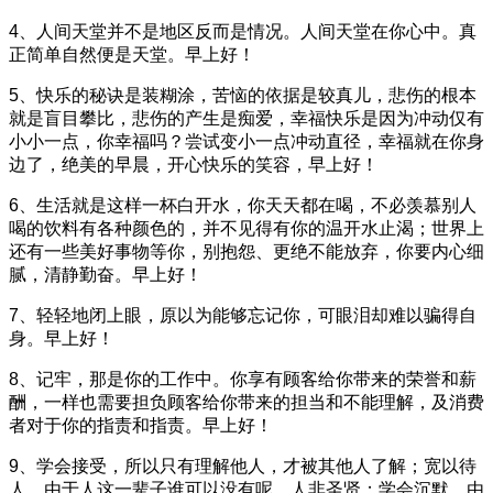
4、人间天堂并不是地区反而是情况。人间天堂在你心中。真
正简单自然便是天堂。早上好！
5、快乐的秘诀是装糊涂，苦恼的依据是较真儿，悲伤的根本
就是盲目攀比，悲伤的产生是痴爱，幸福快乐是因为冲动仅有
小小一点，你幸福吗？尝试变小一点冲动直径，幸福就在你身
边了，绝美的早晨，开心快乐的笑容，早上好！
6、生活就是这样一杯白开水，你天天都在喝，不必羡慕别人
喝的饮料有各种颜色的，并不见得有你的温开水止渴；世界上
还有一些美好事物等你，别抱怨、更绝不能放弃，你要内心细
腻，清静勤奋。早上好！
7、轻轻地闭上眼，原以为能够忘记你，可眼泪却难以骗得自
身。早上好！
8、记牢，那是你的工作中。你享有顾客给你带来的荣誉和薪
酬，一样也需要担负顾客给你带来的担当和不能理解，及消费
者对于你的指责和指责。早上好！
9、学会接受，所以只有理解他人，才被其他人了解；宽以待
人，由于人这一辈子谁可以没有呢，人非圣贤；学会沉默，由