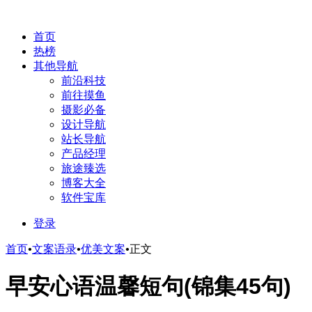
首页
热榜
其他导航
前沿科技
前往摸鱼
摄影必备
设计导航
站长导航
产品经理
旅途臻选
博客大全
软件宝库
登录
首页
•
文案语录
•
优美文案
•
正文
早安心语温馨短句(锦集45句)