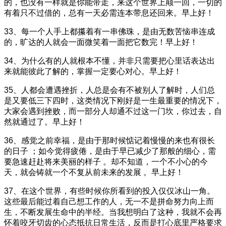
的，也没有一样就是你能带走，来这个世界上颠一回，一切的
有着只不过借的，总有一天必需连本带息还回来。早上好！
33、每一个人手上都攥着有一串佛珠，是由无数苦恼串连成
的，旷达的人就会一面微笑着一面把它数完！早上好！
34、为什么有的人就根本不懂，并非只需要把心里话表达出
来就能彼此了解的，掌握一定要心对心。早上好！
35、人都会遭遇挫折，人总是会有不被别人了解时，人们总
是又要低三下四时，这类情况下刚好是一生最重要的情况下，
大家会遇到挫败，而一部分人却通不过这一门坎，你过去，自
然就通过了。早上好！
36、感觉之前幸福，是由于那时候惦记着慢慢的来也有很长
的日子 ；如今觉得疲倦，是由于早已减少了那般的细心，需
要急速赶赴将来美丽的样子 。却不知道，一个不小心的今
天，就会铸就一个不复从前未来的发展 。早上好！
37、在这个世界，有些时候你所看到的投入仅仅冰山一角。
这些最后能过着自己想工作的人，无一不是拼命努力向上而
生，不断发展生命中的半经。当我想明白了这种，我就不会再
怀着咬牙切齿的心态抵抗日常生活，反而是打心底里严格要求