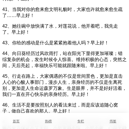
41、当我对你的愈来愈文明礼貌时，大家也许就愈来愈生疏
了……早上好！
42、她往碗中放快满了水，对莲花说，他开着吧，我先走
了。早上好！
43、你给的感动是什么是紧紧抱着他人吗？早上好！
44、向日葵经历过风吹雨打，站在阳光下显得更加璀璨；错
综复杂的机会，发生时候令人惊喜。维持积极的心态，突然之
间，天后亮起，幸福快乐可能就跟随来啦。早上好！
45、行走在路上，大家偶遇的不仅是世间景色，更加是直击
人心的心酸人事部门，漫步人生，亲身经历的不仅是生离死
别，更加是人生命运森罗万象。生是眼界，并不是好好活着，
我们一直在开心快乐的亲身经历。早上好！
46、生活不是要按照别人的看法来过，而是应该追随心窝
子，做自己喜欢的那人。早上好！
首页
热榜
专栏
书签
47、一切，均由内心平静，若我们可以常常"吾日三省吾身"，
竭尽全力保证不艾无怨，不怒宠辱不惊，不怒不奢，心存平静