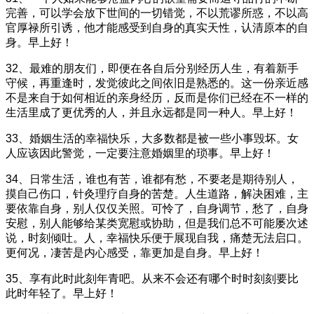
完善，可以学会放下世间的一切错觉，不以荒谬所惑，不以高
官厚禄所引诱，他才能感受到自身的真实天性，认清原本的自
身。早上好！
32、最难的朋友们，即便在各自后分别经历人生，有着新手
守候，再重逢时，发觉彼此之间依旧是熟悉的。这一份亲近感
不是来自于如何相近的亲身经历，反而是你们已经在不一样的
生活里成了更优秀的人，并且永远都是同一种人。早上好！
33、婚姻生活的幸福快乐，大多数都是被一些小事毁坏。女
人应该因此警觉，一定要注意婚姻里的琐事。早上好！
34、日常生活，谁也有苦，谁都有愁，不要老是期待别人，
摸自己伤口，针灸理疗自身的苦楚。人生道路，解决困难，主
要依靠自身，别人仅仅关照。可怜了，自身调节，愁了，自身
安慰，别人能够给某类宽慰或协助，但是我们总不可能屡次述
说，时刻倾吐。人，幸福快乐便于展现自我，痛楚无法启口。
更何况，凄苦是内心感受，靠更加是自身。早上好！
35、享有此时此刻年青吧。从来不会还有哪个时时刻刻要比
此时年轻了。早上好！