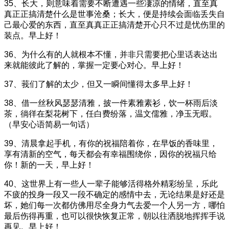
35、长大，则意味着需要不断遭遇一些凄凉的情绪，直至真
真正正搞清楚什么是世事沧桑；长大，便是持续会面临丢失自
己最心爱的东西，直至真真正正搞清楚开心只不过是忧伤里的
装点。早上好！
36、为什么有的人就根本不懂，并非只需要把心里话表达出
来就能彼此了解的，掌握一定要心对心。早上好！
37、莪们了解的太少，但又一瞬间懂得太多早上好！
38、借一丝秋风瑟瑟清雅，披一件素雅素衫，饮一杯雨后淡
茶，徜徉在梨花树下，任白费纷落，温文儒雅，净玉无暇。
（早安心语简易一句话）
39、清晨拿起手机，有你的祝福陪着你，在早饭的香味里，
享有清新的空气，每天都会有幸福围绕你，因你的祝福只给
你！新的一天，早上好！
40、这世界上有一些人一辈子能够活得格外精彩纷呈，乐此
不疲的投身一段又一段不确定的感情中去，无论结果是好还是
坏，她们每一次都仿佛用尽全身力气去爱一个人另一方，哪怕
最后伤得再重，也可以很快恢复正常，朝以往洒脱地挥挥手说
再见。早上好！