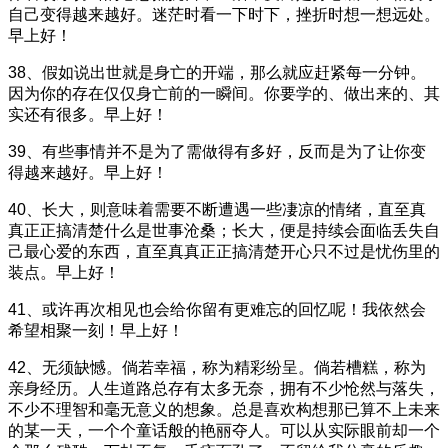
自己变得越来越好。迷茫时看一下时下，挫折时想一想远处。
早上好！
38、假如说出世就是身亡的开端，那么就应赶紧每一分钟。
因为你的存在仅仅身亡前的一瞬间。你要学的、做出来的、其
实还有很多。早上好！
39、有些事情并不是为了需做得有多好，反而是为了让你变
得越来越好。早上好！
40、长大，则意味着需要不断遭遇一些凄凉的情绪，直至真
真正正搞清楚什么是世事沧桑；长大，便是持续会面临丢失自
己最心爱的东西，直至真真正正搞清楚开心只不过是忧伤里的
装点。早上好！
41、或许再次相见也会给你留有更难忘的回忆呢！我依然会
希望相聚一刻！早上好！
42、无须缺憾。倘若幸福，称为精彩纷呈。倘若槽糕，称为
亲身经历。人生道路总存有太多无奈，拥有不少怆然与落失，
不少不理智和毫无意义的想象。总是喜欢构想那已算不上未来
的某一天，一个个童话般的艳丽夺人。可以从实际眼前却一个