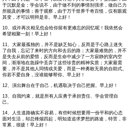
于沉默是金；学会说不，由于做不到的事情别强求，做自己力
所能及的事情；善于观察，由于万千世界千奇百怪，仅有眼观
其变，才可以明辩是非。早上好！
10、或许再次相见也会给你留有更难忘的回忆呢！我依然会
希望相聚一刻！早上好！
11、大家最孤独的，并不是缺乏知心，反而是于心路上迷失
了自我，忘记了来时的方向和去后的路；大家最难熬的，并不
是失去从前的爱惜，反而是生命中减少了一方寂静的室内空
间，渐渐地在急躁中丢弃了这些珍贵的精神实质；大家最需
要，并不是其他人同情或关爱，而是一种勇敢无畏的自助式。
你若不爱自身，没谁能够帮你。早上好！
12、演出舞台在于自己，机遇取决于自己把握。早上好！
13、自我约束，就是所有人应勇于承担责任、学会管理自
己。
14、人生道路确实不容易，有些时候想要用一份平和的心态
面对生活，却总锋烟四起，明知道追求梦想的路途，特苦，非
常累，很疲！早上好！