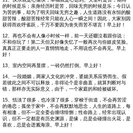
的时候是乐；亲身经历时是苦，回味无穷的时候是乐；今日认
为苦的事，却为了明天回味无穷之趣，人生道路没有永恒的酸
甜苦辣，酸甜苦辣经常只能在人心一瞬之间！因此，大家别因
获得而欢呼雀跃，千万不要因为丧失而苦不堪言！早上好！
12、再也不会有人像小时候一样，前一天还啜泣着跟你说：
不和你玩了！第二天但又好像失忆了一般再次与你嬉皮笑脸。
真真正正要走的人一直悄悄地走，不用说也不会再见。早上
好！
13、室内空间再显摆，一砖仍然打倒。早上好！
14、一段婚姻，两家人文化的冲突，婆媳关系应势而生。假
若彼此之间不可以释放，非得论个是非曲直，就算判断对与
错，那样亦无实际意义，由于，一个家庭的和睦被破坏。
15、恬淡了很多，也冷漠了很多，穿梭于街道，不会再苦涩
的倦恋；孤坐于家中，不会再默默地思念，人生的道路上，每
有相逢，但不一定全委会缠绵悱恻；性命路上，经常出现认
识，但不一定都是有历史渊源，是缘，总是会碰撞出火花，是
喜欢，总是会迸溅海浪。早上好！