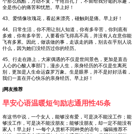
个那么残酷，万劫不复，千疮百孔了，不留给我分毫的乐趣，
全是伤心的痛苦和忧愁。早上好！
43、爱情像玫瑰花，看起来漂亮，碰触则是痛。早上好！
44、日常生活，你不用让别人知道，你有多辛苦，你到底有
多难，你有多辛苦。人要看你飞得高不高，并没有人在意你能
飞有多累。因此，做该做的事，走该走的路，别去在乎别人说
什么，因为她们没经历过你的经历。
45、行走在路上，大家偶遇的不仅是世间景色，更加是直击
人心的心酸人事部门，漫步人生，亲身经历的不仅是生离死
别，更加是人生命运森罗万象。生是眼界，并不是好好活着，
我们一直在开心快乐的亲身经历。早上好！
j网友推荐
早安心语温暖短句励志通用性45条
有这书中说，一个女人，能够没有爱，可是决不能没工作；能
够没工作，可是决不能没朋友；能够没朋友，却一定不能没有
家人！早上好！~~每个人赏析不同种类的语句，编辑推荐不