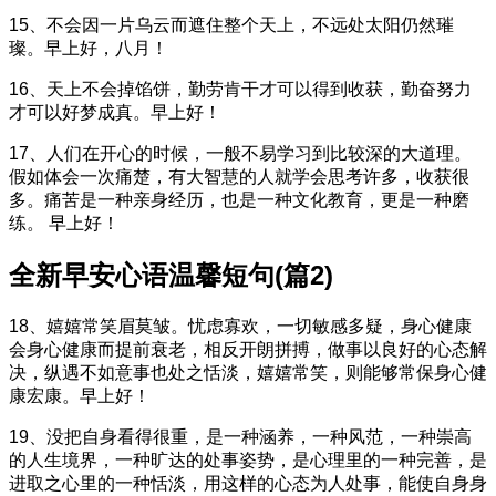
15、不会因一片乌云而遮住整个天上，不远处太阳仍然璀
璨。早上好，八月！
16、天上不会掉馅饼，勤劳肯干才可以得到收获，勤奋努力
才可以好梦成真。早上好！
17、人们在开心的时候，一般不易学习到比较深的大道理。
假如体会一次痛楚，有大智慧的人就学会思考许多，收获很
多。痛苦是一种亲身经历，也是一种文化教育，更是一种磨
练。 早上好！
全新早安心语温馨短句(篇2)
18、嬉嬉常笑眉莫皱。忧虑寡欢，一切敏感多疑，身心健康
会身心健康而提前衰老，相反开朗拼搏，做事以良好的心态解
决，纵遇不如意事也处之恬淡，嬉嬉常笑，则能够常保身心健
康宏康。早上好！
19、没把自身看得很重，是一种涵养，一种风范，一种崇高
的人生境界，一种旷达的处事姿势，是心理里的一种完善，是
进取之心里的一种恬淡，用这样的心态为人处事，能使自身身