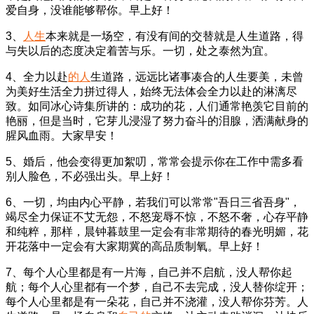
爱自身，没谁能够帮你。早上好！
3、
人生
本来就是一场空，有没有间的交替就是人生道路，得
与失以后的态度决定着苦与乐。一切，处之泰然为宜。
4、全力以赴
的人
生道路，远远比诸事凑合的人生要美，未曾
为美好生活全力拼过得人，始终无法体会全力以赴的淋漓尽
致。如同冰心诗集所讲的：成功的花，人们通常艳羡它目前的
艳丽，但是当时，它芽儿浸湿了努力奋斗的泪腺，洒满献身的
腥风血雨。大家早安！
5、婚后，他会变得更加絮叨，常常会提示你在工作中需多看
别人脸色，不必强出头。早上好！
6、一切，均由内心平静，若我们可以常常"吾日三省吾身"，
竭尽全力保证不艾无怨，不怒宠辱不惊，不怒不奢，心存平静
和纯粹，那样，晨钟暮鼓里一定会有非常期待的春光明媚，花
开花落中一定会有大家期冀的高品质制氧。早上好！
7、每个人心里都是有一片海，自己并不启航，没人帮你起
航；每个人心里都有一个梦，自己不去完成，没人替你绽开；
每个人心里都是有一朵花，自己并不浇灌，没人帮你芬芳。人