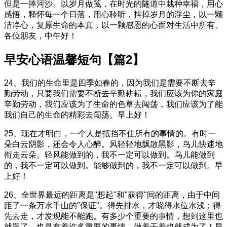
但是一捧河沙。以岁月做笺，在时光的隧道中栽种幸福，用心
感悟，释怀每一个日落，用心聆听，抖掉岁月的浮尘，以一颗
洁净心，复原生命的本真，以一颗感恩的心面对生活中所有。
各位朋友，中午好！
早安心语温馨短句【篇2】
24、我们的生命里是四季如春的，因为我们是需要不断去辛
勤劳动，只要我们需要不断去辛勤耕耘，我们应该为你的家庭
辛勤劳动，我们应该为了生命的色草去闯荡，我们应该为了能
我们自己的生命的精彩去闯荡。早上好！
25、现在才明白，一个人是抵挡不住所有的事情的。有时一
朵白云阴影，还会令人心醉。风轻轻地飘散黑影，鸟儿快速地
衔走云朵。轻风能做到的，我不一定可以做到。鸟儿能做到
的，我不一定可以做到。能够做到的，我不一定可以做到。早
上好！
26、全世界最远的距离是"想起"和"获得"间的距离，由于中间
距了一条万水千山的"保证"。得先排水，才晓得水位水浅；得
先去走，才发现能不能跑。有多少个重要的事情，想到这里也
就罢了。也是有着许多重要的事情，做着干着也就成为了！早