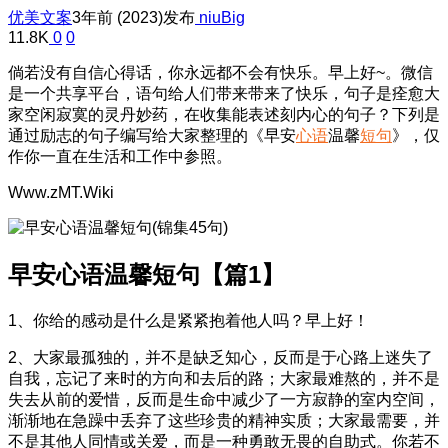
优美文案
3年前 (2023)发布
niuBig
11.8K
0
0
倘若没有自信心得话，你永远都不会有快乐。早上好~。微信
是一个共享平台，语句给人们带来带来了快乐，句子是痊愈大
家空闲寂寞的灵丹妙药，在收集能表述刻内心的句子？下列是
通过励志的句子编写给大家整理的《早安
心语
温馨
短句
》，仅
作你一直在生活和工作中参照。
Www.zMT.Wiki
早安心语温馨短句【篇1】
1、你给的感动是什么是紧紧抱着他人吗？早上好！
2、大家最孤独的，并不是缺乏知心，反而是于心路上迷失了
自我，忘记了来时的方向和去后的路；大家最难熬的，并不是
失去从前的爱惜，反而是生命中减少了一方寂静的室内空间，
渐渐地在急躁中丢弃了这些珍贵的精神实质；大家最需要，并
不是其他人同情或关爱，而是一种勇敢无畏的自助式。你若不