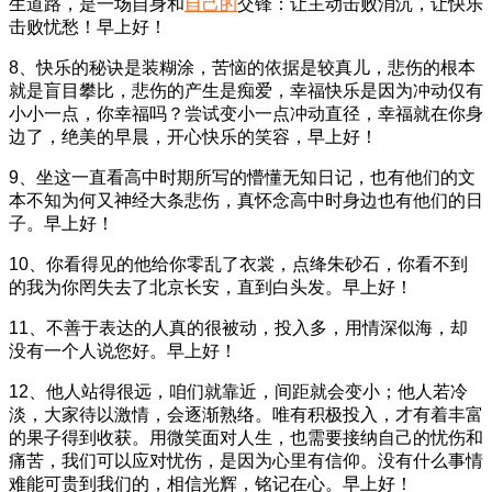
生道路，是一场自身和
自己的
交锋：让主动击败消沉，让快乐
击败忧愁！早上好！
8、快乐的秘诀是装糊涂，苦恼的依据是较真儿，悲伤的根本
就是盲目攀比，悲伤的产生是痴爱，幸福快乐是因为冲动仅有
小小一点，你幸福吗？尝试变小一点冲动直径，幸福就在你身
边了，绝美的早晨，开心快乐的笑容，早上好！
9、坐这一直看高中时期所写的懵懂无知日记，也有他们的文
本不知为何又神经大条悲伤，真怀念高中时身边也有他们的日
子。早上好！
10、你看得见的他给你零乱了衣裳，点绛朱砂石，你看不到
的我为你罔失去了北京长安，直到白头发。早上好！
11、不善于表达的人真的很被动，投入多，用情深似海，却
没有一个人说您好。早上好！
12、他人站得很远，咱们就靠近，间距就会变小；他人若冷
淡，大家待以激情，会逐渐熟络。唯有积极投入，才有着丰富
的果子得到收获。用微笑面对人生，也需要接纳自己的忧伤和
痛苦，我们可以应对忧伤，是因为心里有信仰。没有什么事情
难能可贵到我们的，相信光辉，铭记在心。早上好！