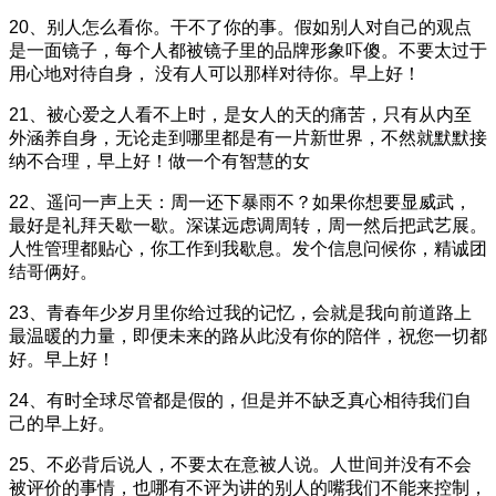
20、别人怎么看你。干不了你的事。假如别人对自己的观点
是一面镜子，每个人都被镜子里的品牌形象吓傻。不要太过于
用心地对待自身， 没有人可以那样对待你。早上好！
21、被心爱之人看不上时，是女人的天的痛苦，只有从内至
外涵养自身，无论走到哪里都是有一片新世界，不然就默默接
纳不合理，早上好！做一个有智慧的女
22、遥问一声上天：周一还下暴雨不？如果你想要显威武，
最好是礼拜天歇一歇。深谋远虑调周转，周一然后把武艺展。
人性管理都贴心，你工作到我歇息。发个信息问候你，精诚团
结哥俩好。
23、青春年少岁月里你给过我的记忆，会就是我向前道路上
最温暖的力量，即便未来的路从此没有你的陪伴，祝您一切都
好。早上好！
24、有时全球尽管都是假的，但是并不缺乏真心相待我们自
己的早上好。
25、不必背后说人，不要太在意被人说。人世间并没有不会
被评价的事情，也哪有不评为讲的别人的嘴我们不能来控制，