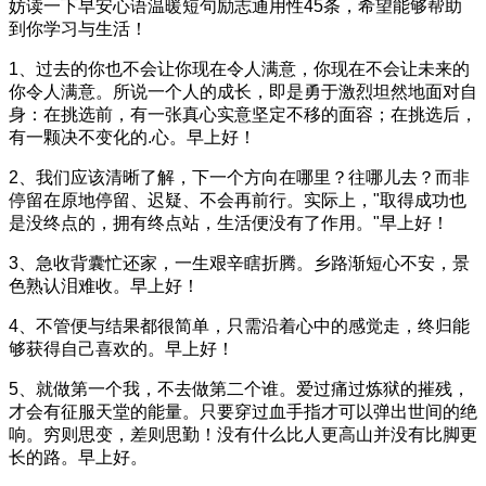
妨读一下早安心语温暖短句励志通用性45条，希望能够帮助
到你学习与生活！
1、过去的你也不会让你现在令人满意，你现在不会让未来的
你令人满意。所说一个人的成长，即是勇于激烈坦然地面对自
身：在挑选前，有一张真心实意坚定不移的面容；在挑选后，
有一颗决不变化的.心。早上好！
2、我们应该清晰了解，下一个方向在哪里？往哪儿去？而非
停留在原地停留、迟疑、不会再前行。实际上，"取得成功也
是没终点的，拥有终点站，生活便没有了作用。"早上好！
3、急收背囊忙还家，一生艰辛瞎折腾。乡路渐短心不安，景
色熟认泪难收。早上好！
4、不管便与结果都很简单，只需沿着心中的感觉走，终归能
够获得自己喜欢的。早上好！
5、就做第一个我，不去做第二个谁。爱过痛过炼狱的摧残，
才会有征服天堂的能量。只要穿过血手指才可以弹出世间的绝
响。穷则思变，差则思勤！没有什么比人更高山并没有比脚更
长的路。早上好。