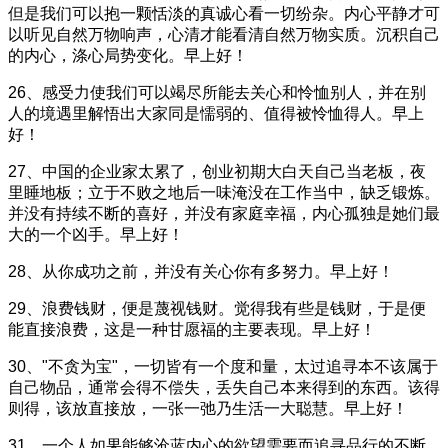
但是我们可以抱一颗恬淡的真诚心看一切纷杂。内心平静才可
以听见自然万物响声，心清才能看清自然万物实质。沉积自己
的内心，涤心局势变化。早上好！
26、感受力使我们可以竭尽所能去关心和怜恤别人，并在别
人的境遇里解悟出大家同是懦弱的、值得被怜恤得人。早上
好！
27、中国的企业家太累了，创业初期大白天自己当老板，夜
里睡地板；立于不败之地后一味淹没在工作当中，缺乏锻炼。
并没有持续不断的喜好，并没有家庭幸福，内心孤独是她们最
大的一个凶手。早上好！
28、从你成功之前，并没有关心你有多努力。早上好！
29、浪费钱财，便是蔑视钱财。觉得我有些是钱财，于是便
能直接浪费，这是一种甘愿福的主要表现。早上好！
30、"不贪为宝"，一切皆有一个度和量，太过追寻本不该属于
自己物品，通常会得不偿失，丢失自己本来得到的东西。该得
则得，该放直接放，一张一弛乃生活一大聪慧。早上好！
31、一个人如果能够沧蓝内心的欲望需要而追寻品行的不断