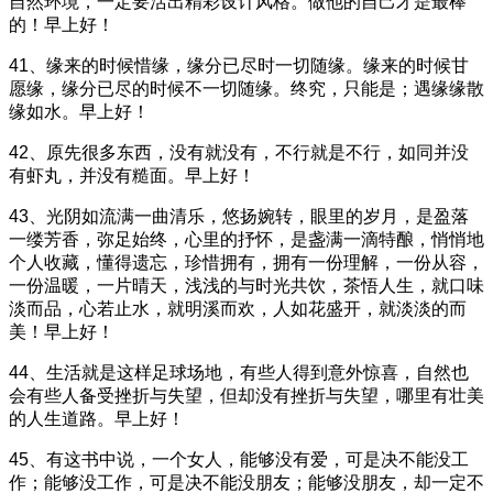
自然环境，一定要活出精彩设计风格。做他的自己才是最棒
的！早上好！
41、缘来的时候惜缘，缘分已尽时一切随缘。缘来的时候甘
愿缘，缘分已尽的时候不一切随缘。终究，只能是；遇缘缘散
缘如水。早上好！
42、原先很多东西，没有就没有，不行就是不行，如同并没
有虾丸，并没有糙面。早上好！
43、光阴如流满一曲清乐，悠扬婉转，眼里的岁月，是盈落
一缕芳香，弥足始终，心里的抒怀，是盏满一滴特酿，悄悄地
个人收藏，懂得遗忘，珍惜拥有，拥有一份理解，一份从容，
一份温暖，一片晴天，浅浅的与时光共饮，茶悟人生，就口味
淡而品，心若止水，就明溪而欢，人如花盛开，就淡淡的而
美！早上好！
44、生活就是这样足球场地，有些人得到意外惊喜，自然也
会有些人备受挫折与失望，但却没有挫折与失望，哪里有壮美
的人生道路。早上好！
45、有这书中说，一个女人，能够没有爱，可是决不能没工
作；能够没工作，可是决不能没朋友；能够没朋友，却一定不