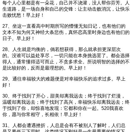
每个人心里都是有一朵花，自己并不浇灌，没人帮你芬芳。人
生道路，是一场自身和自己的交锋：让主动击败消沉，让快乐
击败忧愁！早上好！
27、坐这一直看高中时期所写的懵懂无知日记，也有他们的
文本不知为何又神经大条悲伤，真怀恋高里时身边也有他们的
日子。早上好！
28、人生就是均衡的，倘若想获得，那么就承担更深层次
的。没谁可以益处享尽，一切只能在本身挑选罢了。都会选择
得人，通常懂得适可而止，不贪多求全。所说明智的选择的不
是比较好的，反而是最理想的。早上好！
29、通往幸福较大的难题便是对幸福快乐的追求过多。早上
好！
30、终于找到了开心，甜美却离我远去；终于找到了烂漫，
温暖却离我远去；终于找到了高兴，幸福快乐却离我远去；终
于找到了你，却惊喜地发现：它都和你在一起。520我喜欢
你，愿与你常相守，长相依！早上好！
31、人都会遭遇挫折，人总是会有不被别人了解时，人们总
是又要低三下四时，这类情况下刚好是一生最重要的情况下，