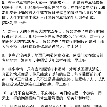
6、有一些幸福快乐大家一生的追求不上，但是有些幸福快乐
则唾手可得。比如享受一顿寂静的早饭，在自然界中穿行，和
老朋友开怀畅饮聊人生或在假日里惬意的做些自己喜欢的事
情，人生有时是由这种不计其数的幸福的生活组合而成。
[20XX]早上好~
7、对一个人的不理智大约在15多天，假如过去了在这个时间
段都还没追上，那那一份不理智也会减少乃至消退；对一个人
的追忆大约在120多天，假如过去了在这个时间段还是对于那
人忘不掉，那样这就是你深爱过的人。早上好！
8、冬寒还没融尽，地面已初显绿意盎然。使我们立在拿节转
弯的地方，迎新年，并哂笑明年怎样弹跳。早上好！
9、很多事情，只有当间距渐行渐远时，才可以回望认清它。
真正的快乐便是，你只能放了以前的自己，能享受面前的乐
趣。所说工作经验，只不过是进错的道路，信爱错了人，以及
那些或深或浅刻在心上的伤疤。早上好！
10、岁月不会被辜负，不忘初心，每日给自己一个微笑，用
天上一样的胸襟悦纳日常生活赏赐的一切美好和晦暗。
11、快乐就是心愉快，幸福就是心达到。失望时是苦，期待