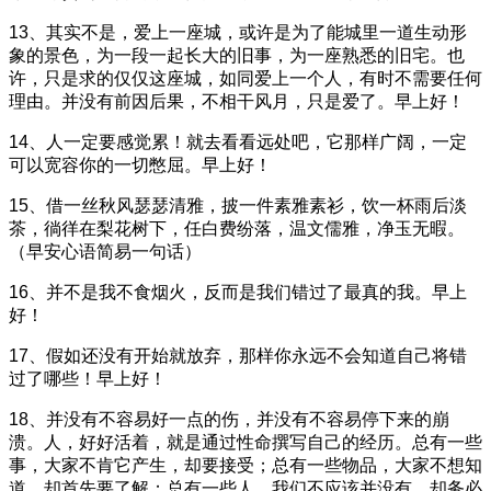
13、其实不是，爱上一座城，或许是为了能城里一道生动形
象的景色，为一段一起长大的旧事，为一座熟悉的旧宅。也
许，只是求的仅仅这座城，如同爱上一个人，有时不需要任何
理由。并没有前因后果，不相干风月，只是爱了。早上好！
14、人一定要感觉累！就去看看远处吧，它那样广阔，一定
可以宽容你的一切憋屈。早上好！
15、借一丝秋风瑟瑟清雅，披一件素雅素衫，饮一杯雨后淡
茶，徜徉在梨花树下，任白费纷落，温文儒雅，净玉无暇。
（早安心语简易一句话）
16、并不是我不食烟火，反而是我们错过了最真的我。早上
好！
17、假如还没有开始就放弃，那样你永远不会知道自己将错
过了哪些！早上好！
18、并没有不容易好一点的伤，并没有不容易停下来的崩
溃。人，好好活着，就是通过性命撰写自己的经历。总有一些
事，大家不肯它产生，却要接受；总有一些物品，大家不想知
道，却首先要了解；总有一些人，我们不应该并没有，却务必