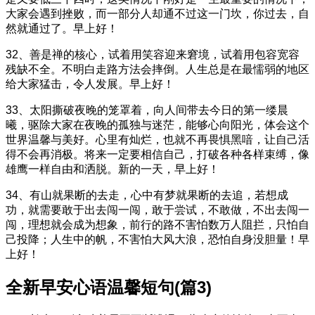
大家会遇到挫败，而一部分人却通不过这一门坎，你过去，自
然就通过了。早上好！
32、善是禅的核心，试着用笑容迎来窘境，试着用包容宽容
残缺不全。不明白走路方法会摔倒。人生总是在最懦弱的地区
给大家猛击，令人发展。早上好！
33、太阳撕破夜晚的笼罩着，向人间带去今日的第一缕晨
曦，驱除大家在夜晚的孤独与迷茫，能够心向阳光，体会这个
世界温馨与美好。心里有灿烂，也就不再畏惧黑喑，让自己活
得不会再消极。将来一定要相信自己，打破各种各样束缚，像
雄鹰一样自由和洒脱。新的一天，早上好！
34、有山就果断的去走，心中有梦就果断的去追，若想成
功，就需要敢于出去闯一闯，敢于尝试，不敢做，不出去闯一
闯，理想就会成为想象，前行的路不害怕数万人阻拦，只怕自
己投降；人生中的帆，不害怕大风大浪，恐怕自身没胆量！早
上好！
全新早安心语温馨短句(篇3)