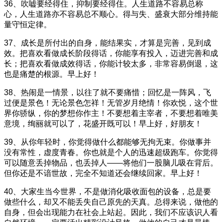
36、吹嘘要经得住，抑制要经得住。人生道路不容易总称
心，人生道路亦不容易总不顺心。得与失、盛衰大部分维持能
量守恒定律。
37、成长是所付出的自身，能结果实，才算是完善，见到成
效。把喜欢看做成长阶段得话，你能享有投入，迈进完善和成
长；把喜欢看做成效得话，你能计较太多，非常容易倒退，这
也是痛楚的根源。早上好！
38、热闹是一情景，以往了就不要痛惜；回忆是一阵风，飞
过便是景色！无论景色怎祥！无管岁月绝情！你欢悦，这个世
界你骄纵，你的梦想你作主！不要想着主宰者，不要想着唯美
意境，绚丽就可以了，花盛开既可以！早上好，好朋友！
39、从你年轻时，你觉得做什么都能够无拘无束。你做事并
没有常性，虚度青春。你也就是个人的迅速超级跑车。你觉得
可以随意丢掉物品，也丢掉人——将他们一股脑儿吸在背后。
但你还是不谙世故，完全不知道还会继续回家。早上好！
40、大家生当今世界，不是做消化吸收面包的设备，总是要
做些什么，却又不能丢失自己原先的天真。总得来说，做他的
自身，但会出现能力在社会上站起。因此，我们不应该识人看