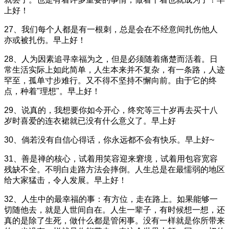
上好！
27、我们每个人都是有一根刺，总是会在不经意间扎伤他人
亦或被扎伤。早上好！
28、人为因素追寻幸福为之，但是必须随着痛楚而活着。日
常生活实际上如此简单，人生本来并不复杂，有一条路，人迹
罕至，孤单寸步难行。又不得不坚持不懈向前。由于它的终
点，种着"理想"。早上好！
29、说真的，我想要你如今开心，终究等三十岁再去买十八
岁时喜爱的连衣裙就已没有什么意义了。早上好
30、倘若没有自信心得话，你永远都不会有快乐。早上好~
31、善是禅的核心，试着用笑容迎来窘境，试着用包容宽容
残缺不全。不明白走路方法会摔倒。人生总是在最懦弱的地区
给大家猛击，令人发展。早上好！
32、人生中的最幸福的事：有方位，走在路上。如果能够一
切随他去，就是人世间自在。人生一辈子，有时候想一想，还
真的是除了生死，做什么都是管闲事。没有一样就是你所带来