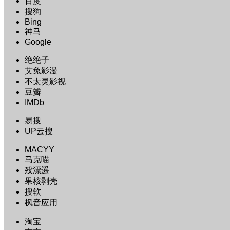
百度
搜狗
Bing
神马
Google
绝绝子
艾兔影漫
不太灵影视
豆瓣
IMDb
易搜
UP云搜
MACYY
马克喵
殁漂遥
果核剥壳
搜软
枫音应用
淘宝