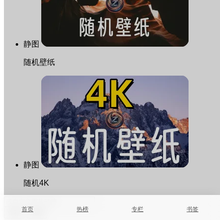
静图
随机壁纸
静图
随机4K
首页
热榜
专栏
书签
保存
清除