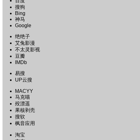
百度
搜狗
Bing
神马
Google
绝绝子
艾兔影漫
不太灵影视
豆瓣
IMDb
易搜
UP云搜
MACYY
马克喵
殁漂遥
果核剥壳
搜软
枫音应用
淘宝