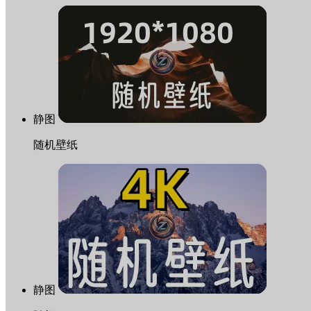
静图
随机壁纸
静图