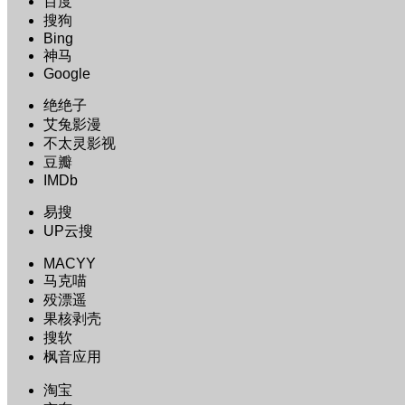
百度
搜狗
Bing
神马
Google
绝绝子
艾兔影漫
不太灵影视
豆瓣
IMDb
易搜
UP云搜
MACYY
马克喵
殁漂遥
果核剥壳
搜软
枫音应用
淘宝