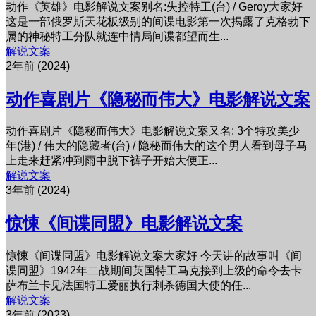
动作《英雄》电影解说文案别名:失控特工(台) / Geroy大家好
这是一部俄罗斯天花板级别的间谍电影第一次揭露了克格勃下
属的神秘特工分队就连中情局间谍都望而生...
解说文案
2年前 (2024)
动作喜剧片《隐秘而伟大》电影解说文案
动作喜剧片《隐秘而伟大》电影解说文案又名: 3个特攻美少
年(港) / 伟大的隐藏者(台) / 隐秘而伟大的这个男人看到母子马
上走来赶紧冲到雨中脱下裤子开始大便正...
解说文案
3年前 (2024)
惊悚《间谍同盟》电影解说文案
惊悚《间谍同盟》电影解说文案大家好 今天讲的故事叫《间
谍同盟》1942年二战期间英国特工马克接到上级的命令去卡
萨布兰卡见法国特工爱丽执行刺杀德国大使的任...
解说文案
3年前 (2023)