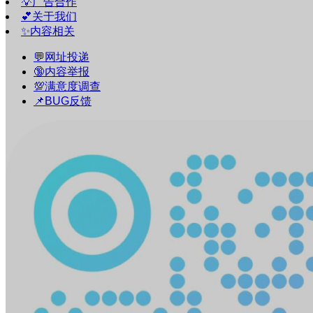
💡广告合作
💕关于我们
✨内容相关
💬网址投递
🔞内容举报
💯满意度调查
📌BUG反馈