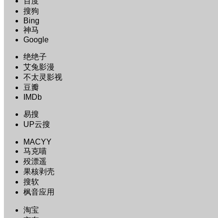
百度
搜狗
Bing
神马
Google
绝绝子
艾兔影漫
不太灵影视
豆瓣
IMDb
易搜
UP云搜
MACYY
马克喵
殁漂遥
果核剥壳
搜软
枫音应用
淘宝