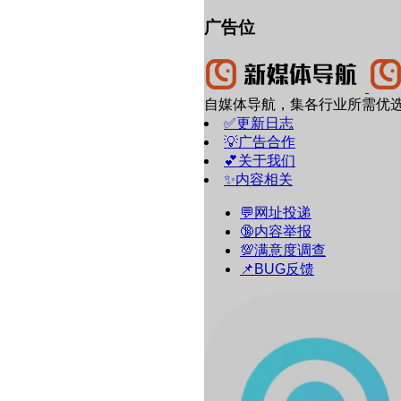
广告位
自媒体导航，集各行业所需优
✅更新日志
💡广告合作
💕关于我们
✨内容相关
💬网址投递
🔞内容举报
💯满意度调查
📌BUG反馈