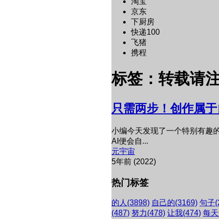
淘宝
京东
下厨房
快递100
飞猪
携程
标签：转载请
只需两步！创作属于
小编今天发现了一个特别有趣的
AI便会自...
元宇宙
5年前 (2022)
热门标签
的人
(3898)
自己的
(3169)
句子
(
(487)
努力
(478)
让我
(474)
每天