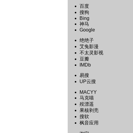
百度
搜狗
Bing
神马
Google
绝绝子
艾兔影漫
不太灵影视
豆瓣
IMDb
易搜
UP云搜
MACYY
马克喵
殁漂遥
果核剥壳
搜软
枫音应用