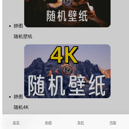
静图
随机壁纸
静图
随机4K
首页
热榜
专栏
书签
保存
清除