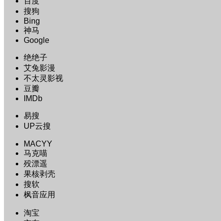
百度
搜狗
Bing
神马
Google
绝绝子
艾兔影漫
不太灵影视
豆瓣
IMDb
易搜
UP云搜
MACYY
马克喵
殁漂遥
果核剥壳
搜软
枫音应用
淘宝