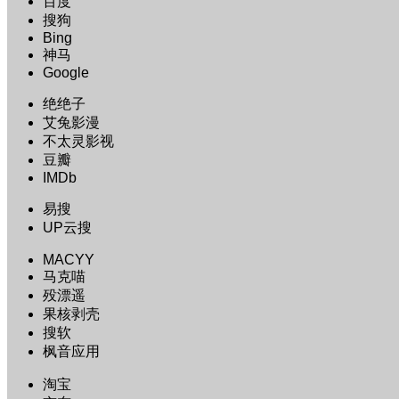
百度
搜狗
Bing
神马
Google
绝绝子
艾兔影漫
不太灵影视
豆瓣
IMDb
易搜
UP云搜
MACYY
马克喵
殁漂遥
果核剥壳
搜软
枫音应用
淘宝