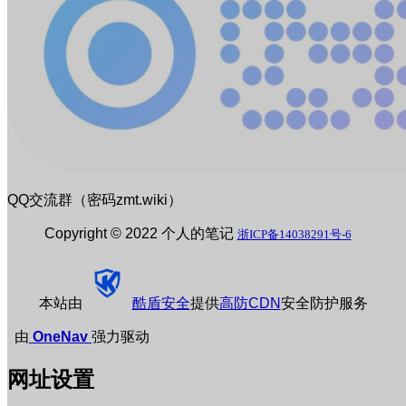
QQ交流群（密码zmt.wiki）
Copyright © 2022 个人的笔记
浙ICP备14038291号-6
本站由
酷盾安全
提供
高防CDN
安全防护服务
由
OneNav
强力驱动
网址设置