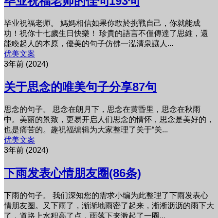
毕业祝福老师的佳句193句
毕业祝福老师。 媽媽相信如果你敢於挑戰自己，你就能成
功！祝你十七歲生日快樂！ 珍貴的語言不僅傳達了思維，還
能喚起人的本原，優美的句子仿佛一泓清泉讓人...
优美文案
3年前 (2024)
关于思念的唯美句子分享87句
思念的句子。 思念在朗月下，思念在黄昏里，思念在秋雨
中。美丽的景致，更易开启人们思念的情怀，思念是美好的，
也是痛苦的。趣祝福编辑为大家整理了关于“关...
优美文案
3年前 (2024)
下雨发表心情朋友圈(86条)
下雨的句子。 我们深知您的需求小编为此整理了下雨发表心
情朋友圈。又下雨了，渐渐地雨密了起来，淅淅沥沥的雨下大
了，道路上水积高了点，雨落下来激起了一圈...