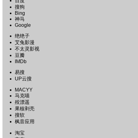
百度
搜狗
Bing
神马
Google
绝绝子
艾兔影漫
不太灵影视
豆瓣
IMDb
易搜
UP云搜
MACYY
马克喵
殁漂遥
果核剥壳
搜软
枫音应用
淘宝