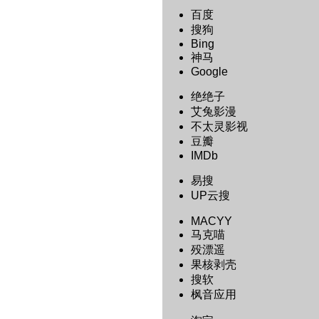
百度
搜狗
Bing
神马
Google
绝绝子
艾兔影漫
不太灵影视
豆瓣
IMDb
易搜
UP云搜
MACYY
马克喵
殁漂遥
果核剥壳
搜软
枫音应用