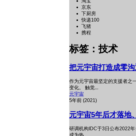
淘宝
京东
下厨房
快递100
飞猪
携程
标签：技术
把元宇宙打造成零沟通
作为元宇宙最坚定的支援者之一
变化。 触觉...
元宇宙
5年前 (2021)
元宇宙5年后才落地、
研调机构IDC于3日公布2022年台湾
成为热